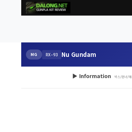
Nu Gundam
MG
RX-93
▶ Information
박스/런너/매