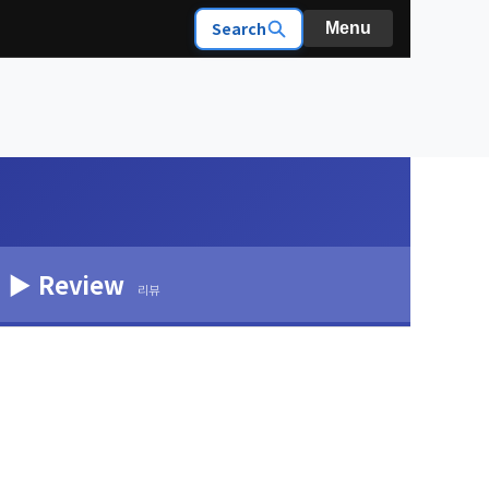
Search
Menu
▶ Review
리뷰