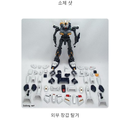
소체 샷
외부 장갑 탈거