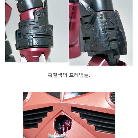
흑철색의 프레임들.