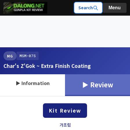
Search
Menu
MSM-07S
MG
Char's Z'Gok ~ Extra Finish Coating
▶ Information
▶ Review
Kit Review
가조립