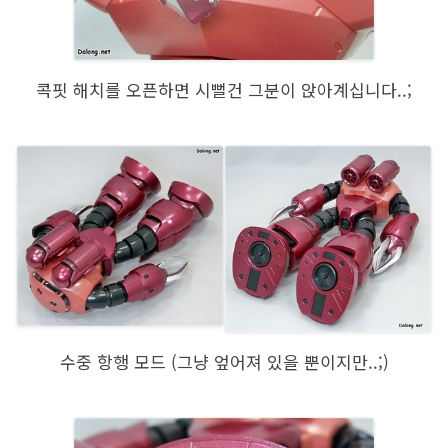
콕핏 해치를 오픈하면 시뻘건 그분이 앉아계십니다..;
수중 항행 모드 (그냥 엎어져 있을 뿐이지만..;)