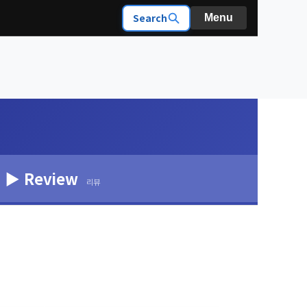
Search
Menu
▶ Review
리뷰