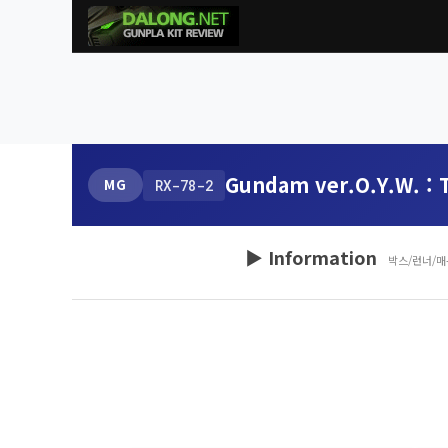
Gundam ver.O.Y.W. : T
MG
RX-78-2
▶ Information
박스/런너/매