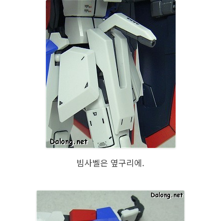
빔사벨은 옆구리에.