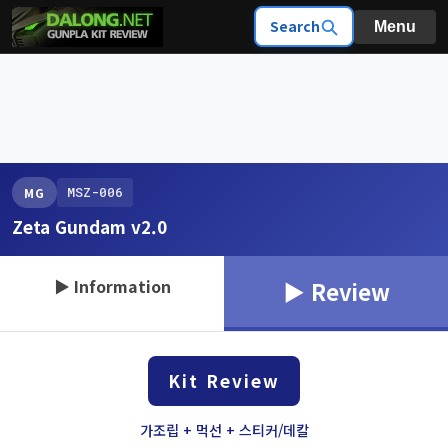
Search
Menu
MSZ-006
MG
Zeta Gundam v2.0
▶ Information
▶ Review
Kit Review
가조립 + 먹선 + 스티커/데칼