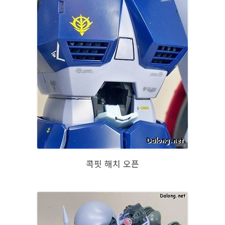
콕핏 해치 오픈