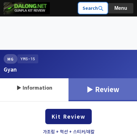
Search
Menu
YMS-15
MG
Gyan
▶ Information
▶ Review
Kit Review
가조립 + 먹선 + 스티커/데칼