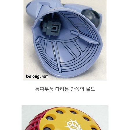
통짜부품 다리통 안쪽의 몰드