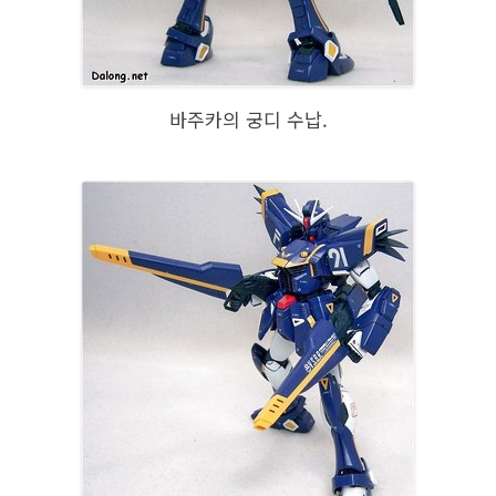
바주카의 궁디 수납.