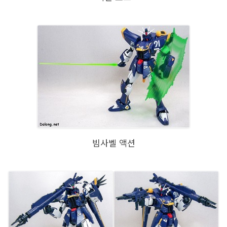
빔사벨 액션