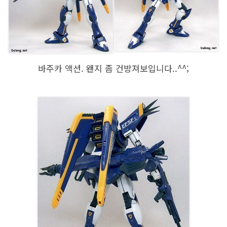
바주카 액션. 왠지 좀 건방져보입니다..^^;