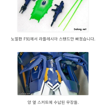
노멀판 F91에서 라플레시아 스탠드만 빠졌습니다.
양 옆 스커트에 수납된 무장들.