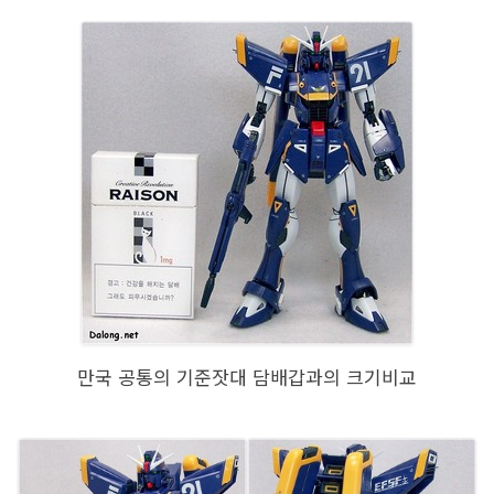
만국 공통의 기준잣대 담배갑과의 크기비교