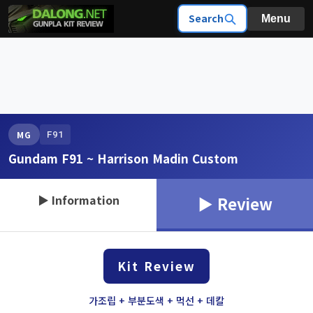
Search
Menu
F91
MG
Gundam F91 ~ Harrison Madin Custom
▶ Information
▶ Review
Kit Review
가조립 + 부분도색 + 먹선 + 데칼