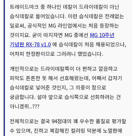
트레이드마크 중 하나인 데칼이 드라이데칼이 아닌
습식데칼로 들어있습니다. 이런 습식데칼은 전례없는
일로써, 공식적인 MG 라인업에서는 처음 등장하는
것이지요. 굳이 따지자면 MG 중에선
MG 10주년
기념판 RX-78 v1.0
에 습식데칼이 처음 채용되었으나,
어차피 한정판이므로 그러려니 했었습니다.
개인적으로는 드라이데칼쪽이 더 편하고 깔끔하고
피막도 튼튼한 듯 해서 선호해왔는데, 어째서 갑자기
습식데칼로 넣어준 것인지, 그 의중이 참으로
궁금합니다. 설마 앞으로 습식쪽으로 선회하려는 건
아니겠쥐..???
전체적으로는 결국 94점대의 꽤 우수한 품질로 평가할
수 있으며, 진하고 복잡해진 컬러링 덕분에 노멀판에