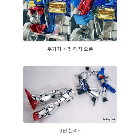
두가지 콕핏 해치 오픈
3단 분리~