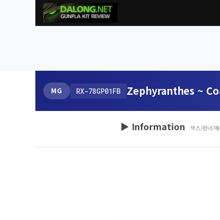
Zephyranthes ~ Co
MG
RX-78GP01FB
▶ Information
박스/런너/매