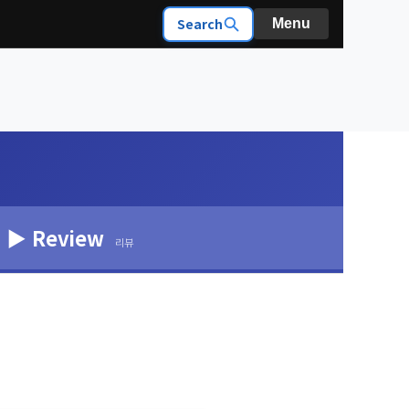
Search
Menu
▶ Review
리뷰