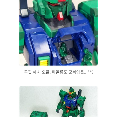
콕핏 해치 오픈. 파일롯도 군복입은.. ^^;