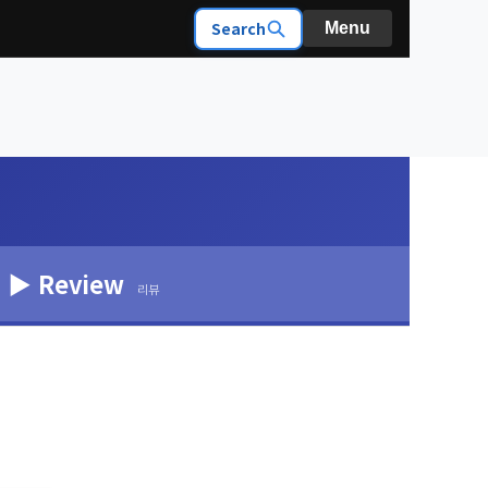
Search
Menu
▶ Review
리뷰