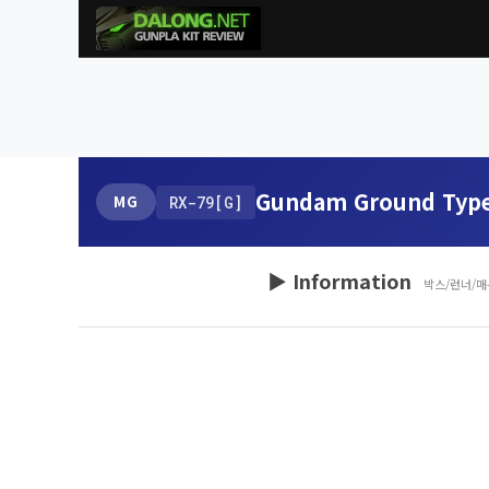
Gundam Ground Type 
MG
RX-79[G]
▶ Information
박스/런너/매