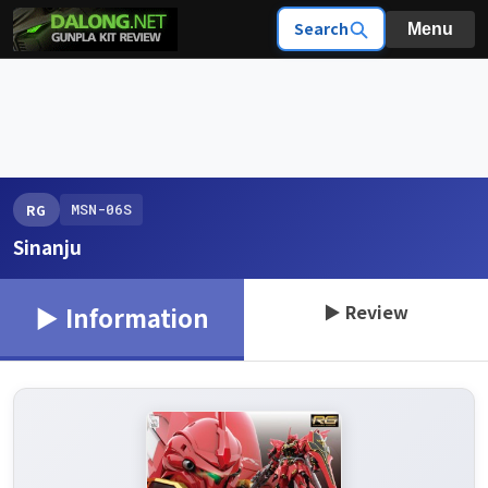
Search
Menu
MSN-06S
RG
Sinanju
▶ Review
▶ Information