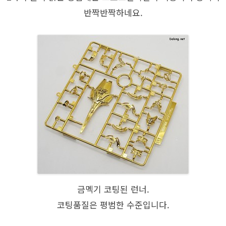
반짝반짝하네요.
금멕기 코팅된 런너.
코팅품질은 평범한 수준입니다.