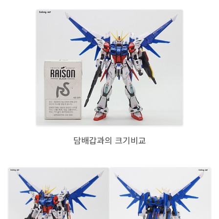
담배갑과의 크기비교