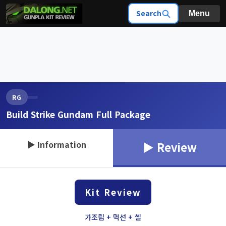
Search
Menu
RG
Build Strike Gundam Full Package
▶ Information
▶ Review
Kit Review
가조립 + 먹선 + 씰