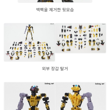
백팩을 제거한 뒷모습
외부 장갑 탈거