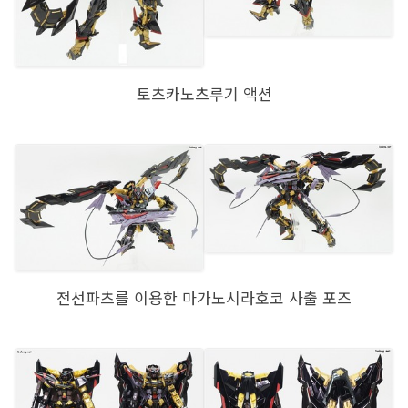
토츠카노츠루기 액션
전선파츠를 이용한 마가노시라호코 사출 포즈