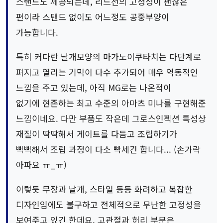
스탠드도 제공되는데, 리드선의 고정성이 괜찮은
편이라 스탠드 없이도 어느정도 공중부양이
가능합니다.
특히 커다란 날개모양의 마가노이쿠타치는 다단계로
펴지고 열리는 기믹이 다수 추가되어 매우 역동적인
느낌을 주고 있는데, 아직 MG로는 나온적이
없기에 현존하는 최고 수준의 아마츠 미나를 구현해준
느낌이네요. 다만 부품도 작은데 그로스인젝션 특성상
재질이 딱딱해서 게이트를 다듬고 조립하기가
뻑뻑해서 조립 과정이 다소 빡세긴 합니다... (손가락
아파요 ㅠ_ㅠ)
이렇듯 무장과 날개, 스타일 등등 화려하고 복잡한
디자인임에도 불구하고 전체적으로 무난한 고정성을
보여주고 있긴 한데요. 고관절과 허리 부분은