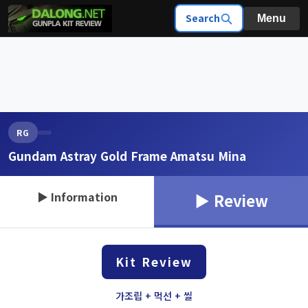
Search
Menu
RG
Gundam Astray Gold Frame Amatsu Mina
▶ Information
▶ Review
Kit Review
가조립 + 먹선 + 씰