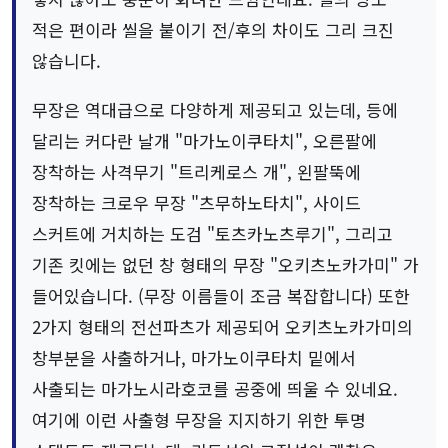
적은 편이라 씰을 붙이기 전/후의 차이도 그리 크진
않습니다.
무장은 역대급으로 다양하게 제공되고 있는데, 등에
달리는 커다란 날개 "마가노이쿠타치", 오른팔에
장착하는 사격무기 "트리케로스 개", 왼팔뚝에
장착하는 크로우 무장 "츠무하노타치", 사이드
스커트에 거치하는 도검 "토츠카노츠루기", 그리고
기존 킷에는 없던 창 형태의 무장 "오키츠노카가미" 가
들어있습니다. (무장 이름들이 조금 복잡합니다) 또한
2가지 형태의 전선파츠가 제공되어 오키츠노카가미의
창부분을 사출하거나, 마가노이쿠타치 밑에서
사출되는 마가노시라호코를 공중에 띄울 수 있네요.
여기에 이런 사출형 무장을 지지하기 위한 투명