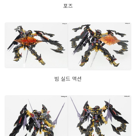
포즈
빔 실드 액션