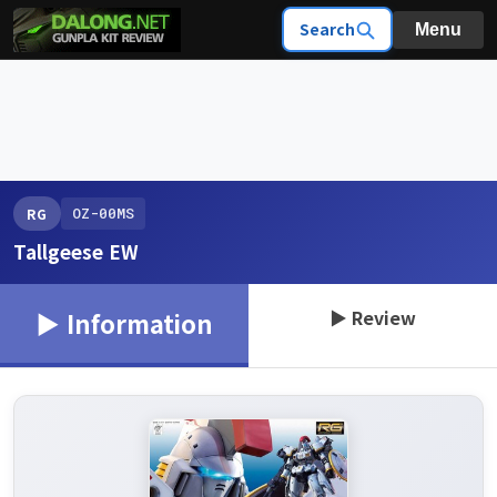
Search
Menu
OZ-00MS
RG
Tallgeese EW
▶ Review
▶ Information