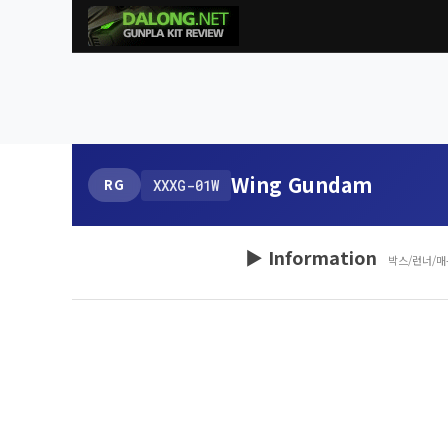
Wing Gundam
RG
XXXG-01W
▶ Information
박스/런너/매