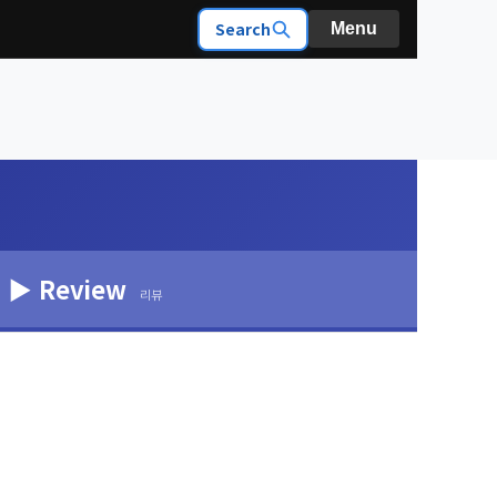
Search
Menu
▶ Review
리뷰