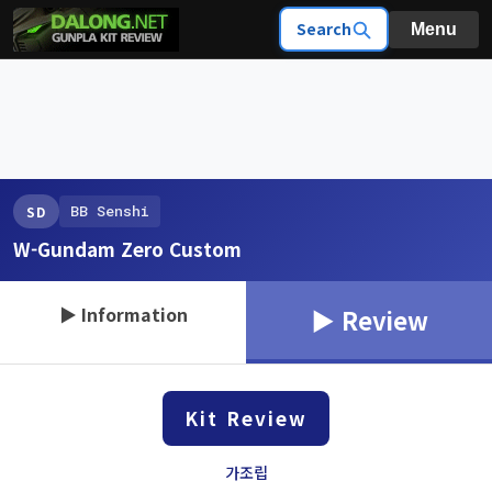
Search
Menu
BB Senshi
SD
W-Gundam Zero Custom
▶ Information
▶ Review
Kit Review
가조립