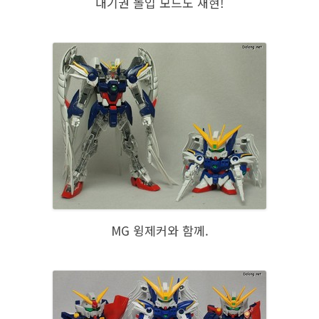
대기권 돌입 모드도 재현!
MG 윙제커와 함께.