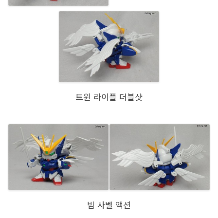
트윈 라이플 더블샷
빔 사벨 액션