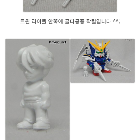
트윈 라이플 안쪽에 골다공증 작렬입니다 ^^;