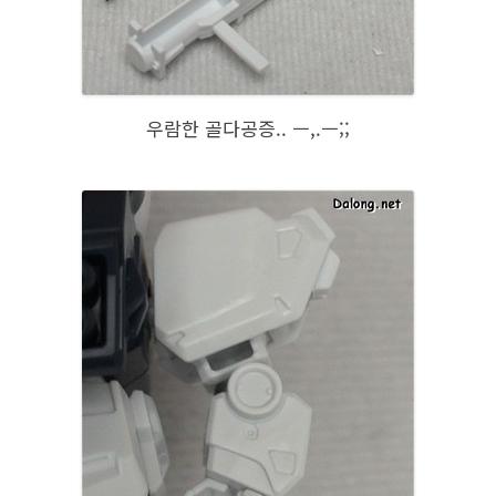
우람한 골다공증.. ㅡ,.ㅡ;;