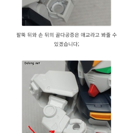
팔뚝 뒤와 손 뒤의 골다공증은 애교라고 봐줄 수
있겠습니다;