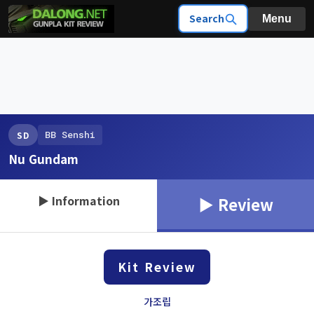
Search
Menu
BB Senshi
SD
Nu Gundam
▶ Information
▶ Review
Kit Review
가조립