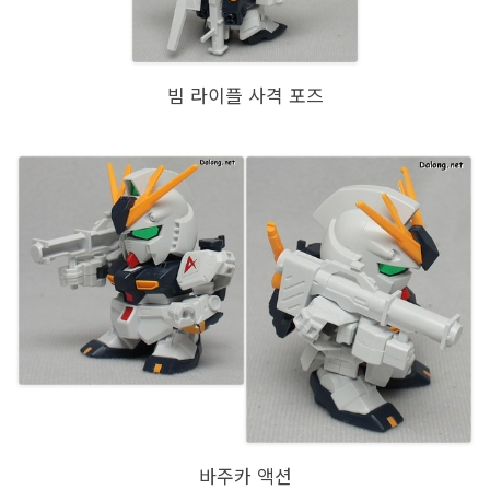
빔 라이플 사격 포즈
바주카 액션