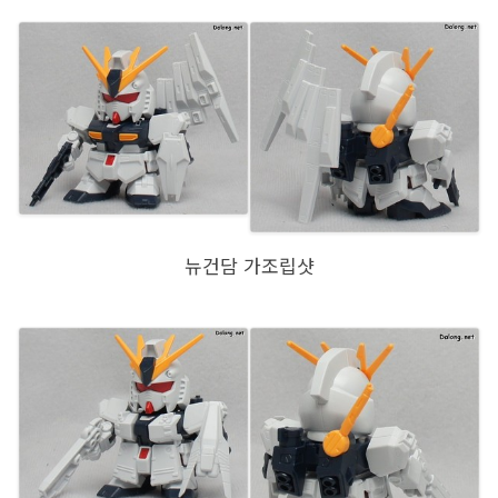
뉴건담 가조립샷