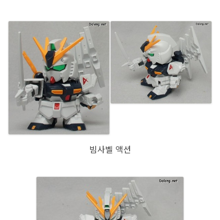
빔사벨 액션