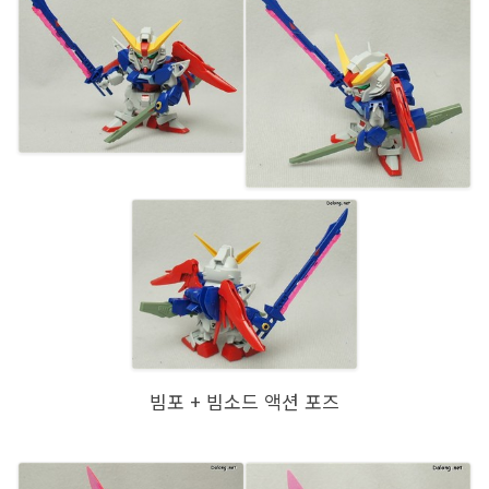
빔포 + 빔소드 액션 포즈