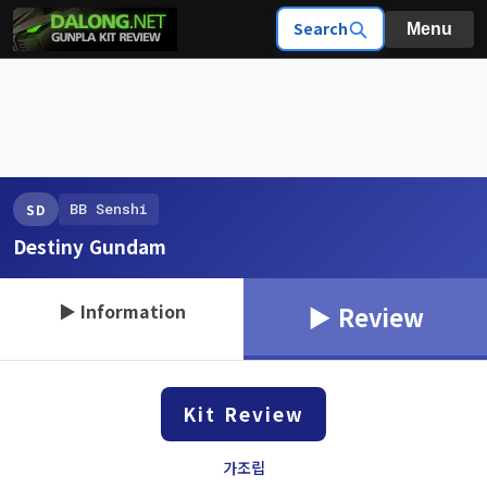
Search
Menu
BB Senshi
SD
Destiny Gundam
▶ Information
▶ Review
Kit Review
가조립