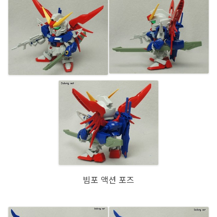
빔포 액션 포즈