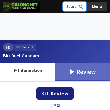
Search
Menu
BB Senshi
SD
Blu Duel Gundam
▶ Information
▶ Review
Kit Review
가조립