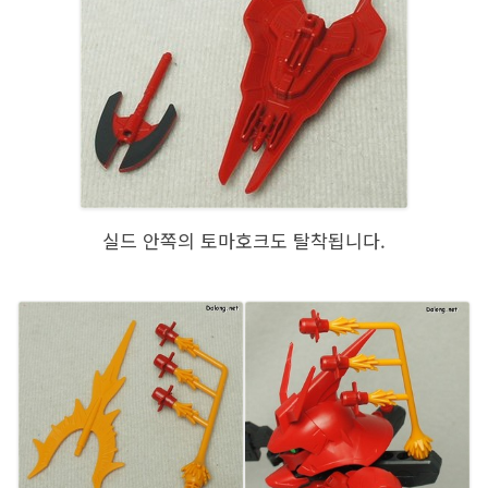
실드 안쪽의 토마호크도 탈착됩니다.