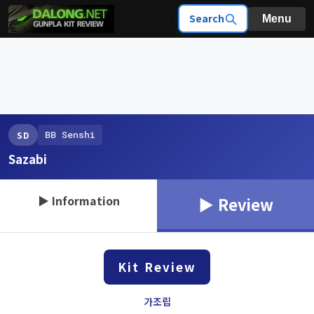
Search
Menu
BB Senshi
SD
Sazabi
▶ Information
▶ Review
Kit Review
가조립