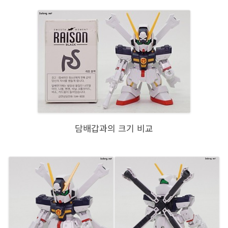
담배갑과의 크기 비교