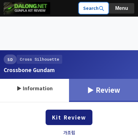
Search
Menu
Cross Silhouette
SD
Crossbone Gundam
▶ Information
▶ Review
Kit Review
가조립