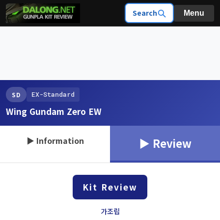
Search
Menu
EX-Standard
SD
Wing Gundam Zero EW
▶ Information
▶ Review
Kit Review
가조립