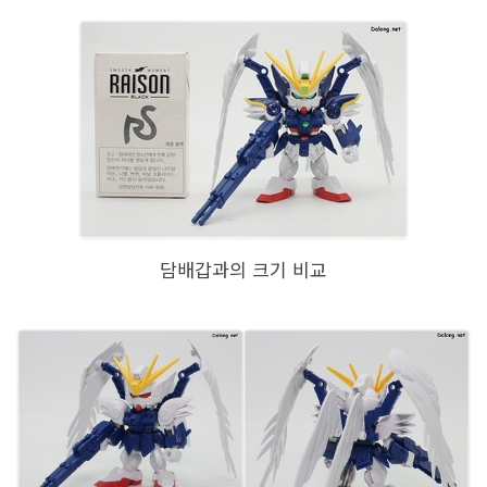
담배갑과의 크기 비교