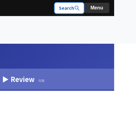
Search
Menu
▶ Review
리뷰