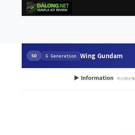
Wing Gundam
SD
G Generation
▶ Information
박스/런너/매