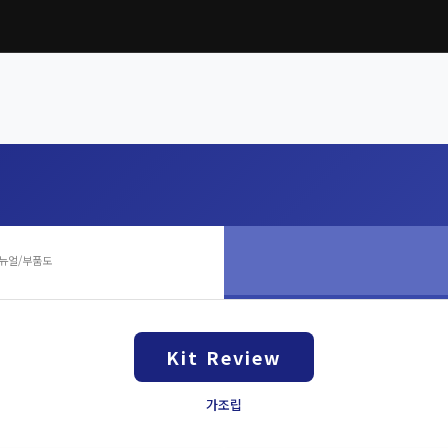
뉴얼/부품도
Kit Review
가조립