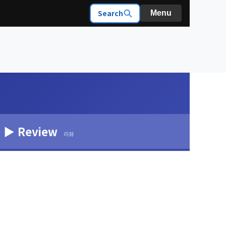
Search
Menu
▶ Review
리뷰