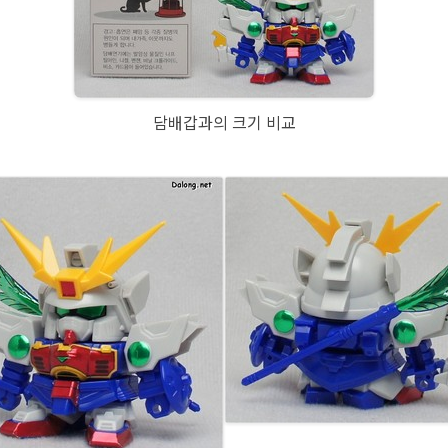
담배갑과의 크기 비교