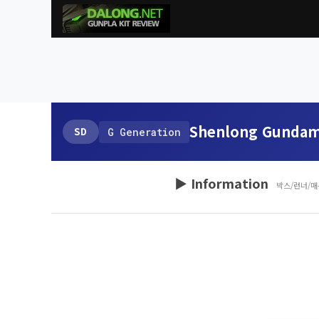
Shenlong Gunda
SD
G Generation
▶ Information
박스/런너/매