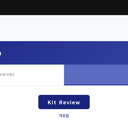
m
뉴얼/부품도
Kit Review
가조립