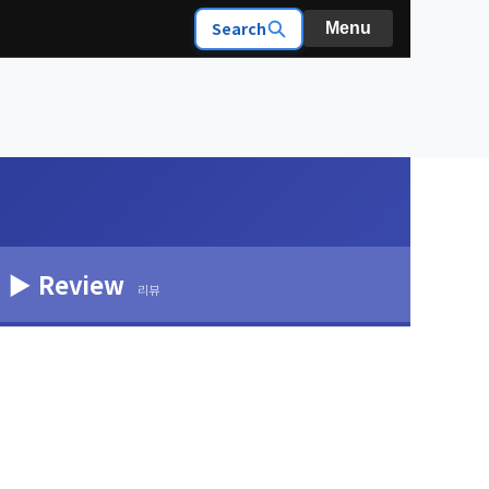
Search
Menu
▶ Review
리뷰