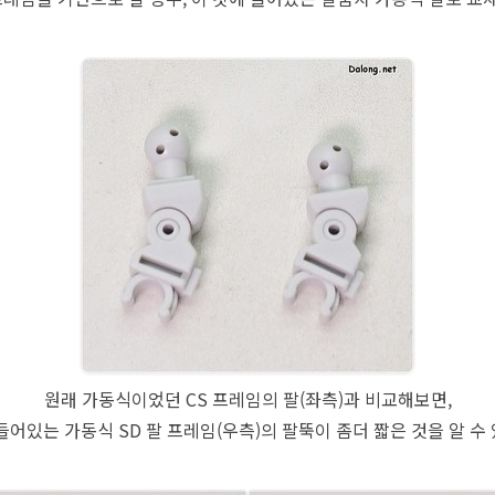
원래 가동식이었던 CS 프레임의 팔(좌측)과 비교해보면,
들어있는 가동식 SD 팔 프레임(우측)의 팔뚝이 좀더 짧은 것을 알 수