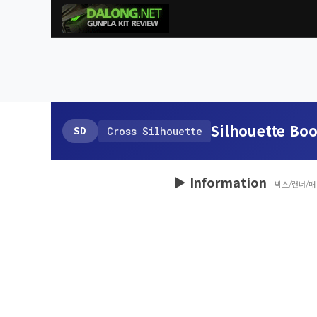
Silhouette Boo
SD
Cross Silhouette
▶ Information
박스/런너/매