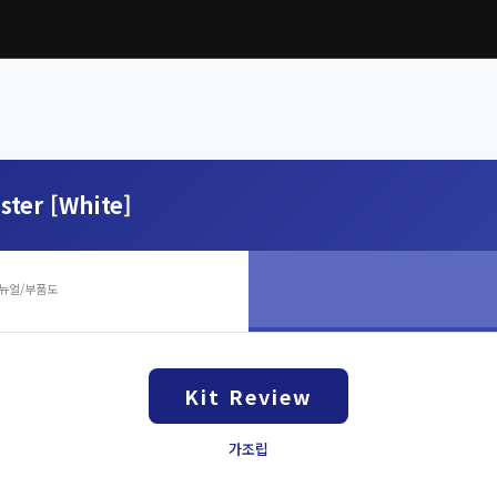
ster [White]
뉴얼/부품도
Kit Review
가조립