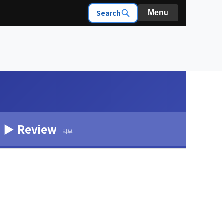
Search
Menu
▶ Review
리뷰