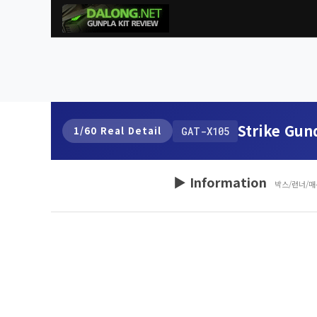
Strike Gu
1/60 Real Detail
GAT-X105
▶ Information
박스/런너/매