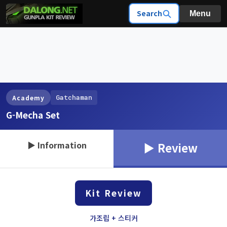
Search
Menu
Gatchaman
Academy
G-Mecha Set
▶ Information
▶ Review
Kit Review
가조립 + 스티커