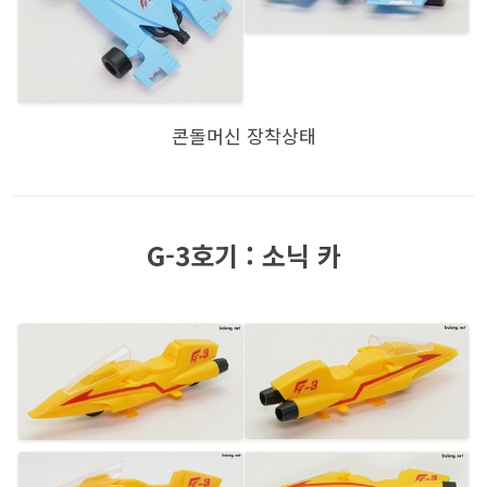
콘돌머신 장착상태
G-3호기 : 소닉 카