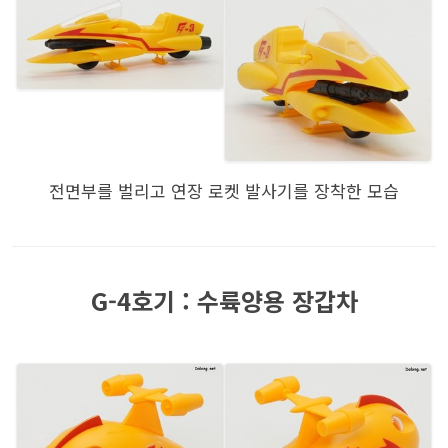
전면부를 벌리고 연장 로켓 발사기를 장착한 모습
G-4호기 : 수륙양용 장갑차