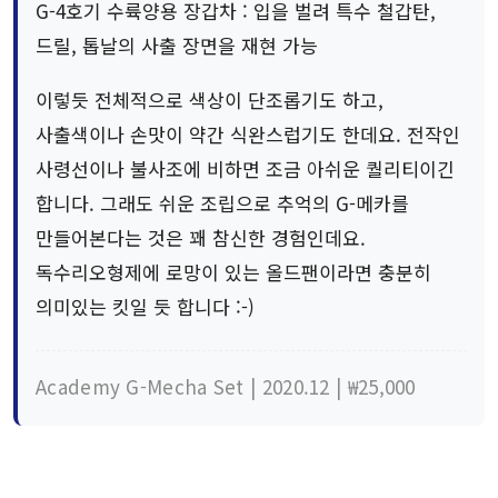
G-4호기 수륙양용 장갑차 : 입을 벌려 특수 철갑탄,
드릴, 톱날의 사출 장면을 재현 가능
이렇듯 전체적으로 색상이 단조롭기도 하고,
사출색이나 손맛이 약간 식완스럽기도 한데요. 전작인
사령선이나 불사조에 비하면 조금 아쉬운 퀄리티이긴
합니다. 그래도 쉬운 조립으로 추억의 G-메카를
만들어본다는 것은 꽤 참신한 경험인데요.
독수리오형제에 로망이 있는 올드팬이라면 충분히
의미있는 킷일 듯 합니다 :-)
Academy G-Mecha Set | 2020.12 | ₩25,000