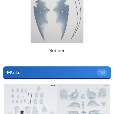
Runner
▶Parts
TOP