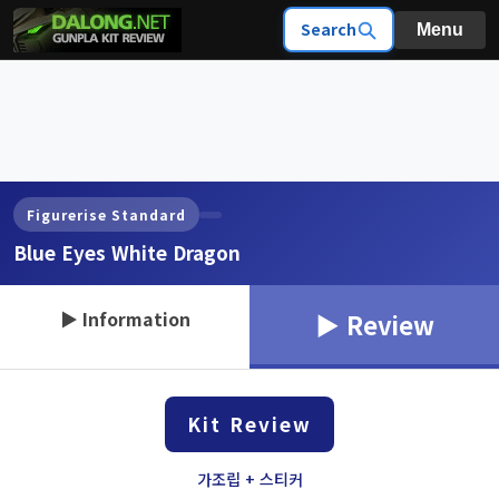
Search
Menu
Figurerise Standard
Blue Eyes White Dragon
▶ Information
▶ Review
Kit Review
가조립 + 스티커