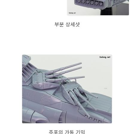
부분 상세샷
주포의 가동 기믹