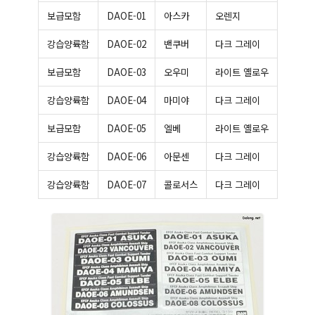
보급모함
DAOE-01
아스카
오렌지
강습양륙함
DAOE-02
밴쿠버
다크 그레이
보급모함
DAOE-03
오우미
라이트 옐로우
강습양륙함
DAOE-04
마미야
다크 그레이
보급모함
DAOE-05
엘베
라이트 옐로우
강습양륙함
DAOE-06
아문센
다크 그레이
강습양륙함
DAOE-07
콜로서스
다크 그레이