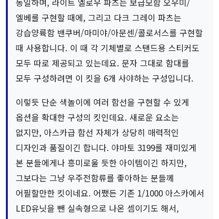
동일하며, 라이트 옐로우 파츠는 보급모함 오우미/
엘베를 구현할 때에, 그리고 다크 그레이 파츠는
강습양륙함 밴쿠버/마미야/아문센/콜로서스를 구현할
때 사용합니다. 이 때 각 기체별로 스탠드용 스티커도
모두 따로 제공되고 있는데요. 문자 그대로 함대를
모두 구성하려면 이 킷을 6개 사야하는 구성입니다.
이렇듯 단순 색놀이에 여러 함선을 구현할 수 있게
옵션을 확대한 구성의 킷인데요. 새로운 요소는
없지만, 아스카급 함선 자체가 상당히 매력적인
디자인과 품질이긴 합니다. 야마토 3199를 재미있게
본 분들에게나 흥미로울 듯한 아이템이긴 하지만,
그보다는 그냥 우주전함류를 좋아하는 분들께
어필할만한 킷이네요. 어쨌든 기존 1/1000 아스카에서
LED유닛을 뺀 실속형으로 나온 셈이기도 해서,