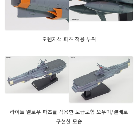
오렌지색 파츠 적용 부위
라이트 옐로우 파츠를 적용한 보급모함 오우미/엘베로
구현한 모습