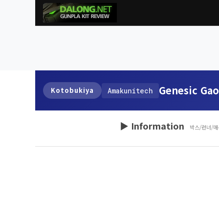
Genesic Gao
Kotobukiya
Amakunitech
▶ Information
박스/런너/매