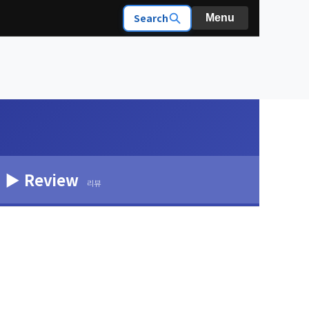
Search
Menu
▶ Review
리뷰