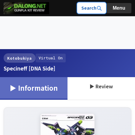
Search
Menu
Virtual On
Kotobukiya
Specineff [DNA Side]
▶ Review
▶ Information