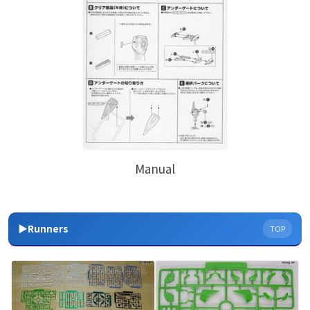
Manual
▶Runners
TOP