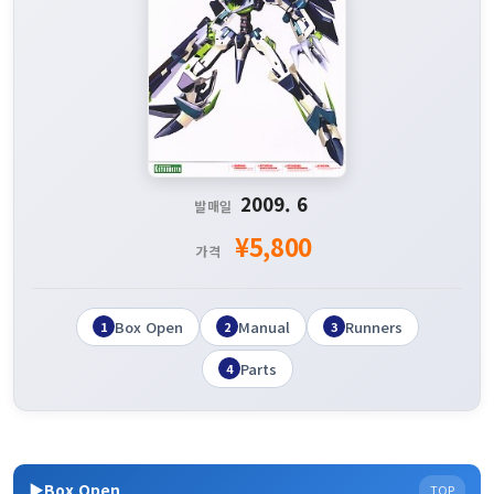
2009. 6
발매일
¥5,800
가격
Box Open
Manual
Runners
1
2
3
Parts
4
▶Box Open
TOP