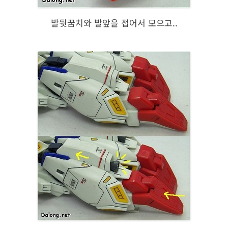
발뒷꿈치와 발앞을 접어서 모으고..