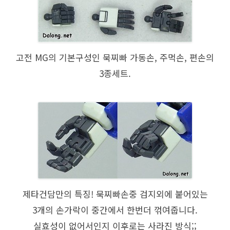
고전 MG의 기본구성인 묵찌빠 가동손, 주먹손, 편손의
3종세트.
제타건담만의 특징! 묵찌빠손중 검지외에 붙어있는
3개의 손가락이 중간에서 한번더 꺾여줍니다.
실효성이 없어서인지 이후로는 사라진 방식;;