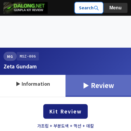
Search
Menu
MSZ-006
MG
Zeta Gundam
▶ Information
▶ Review
Kit Review
가조립 + 부분도색 + 먹선 + 데칼