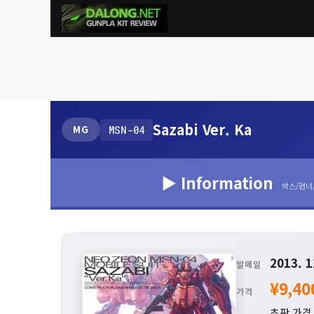
Sazabi Ver. Ka
MG
MSN-04
▶ Information
박스/런너
2013. 1
발매일
¥9,40
가격
초판 가격 :