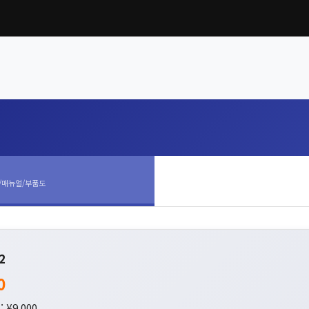
/매뉴얼/부품도
2
0
 ¥9,000