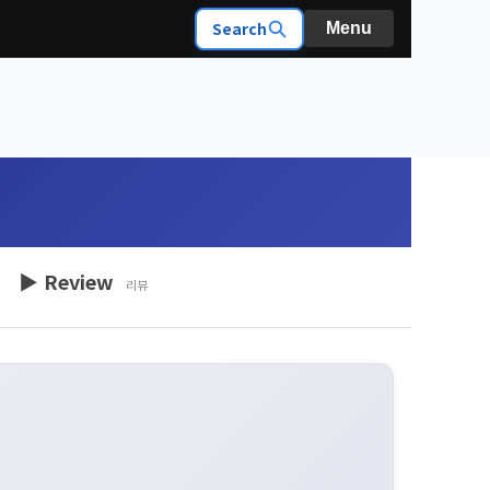
Search
Menu
▶ Review
리뷰