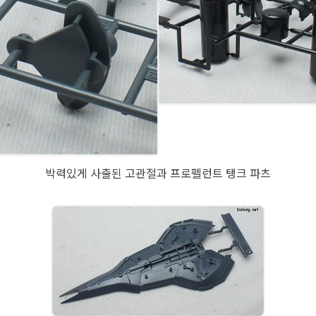
박력있게 사출된 고관절과 프로펠런트 탱크 파츠