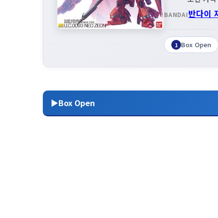
반다이 
BANDAI
Box Open
1
▶Box Open