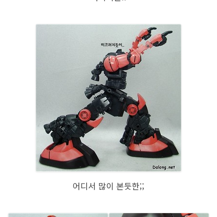
어디서 많이 본듯한;;