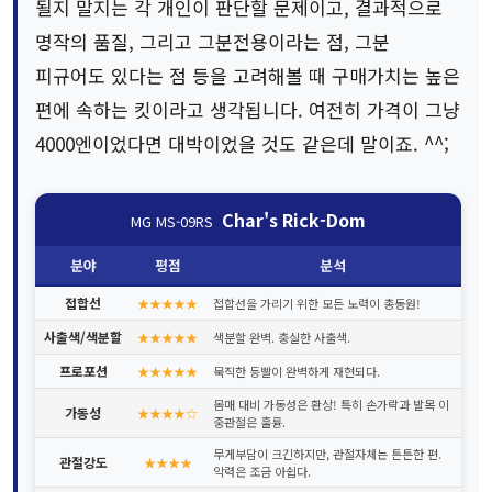
될지 말지는 각 개인이 판단할 문제이고, 결과적으로
명작의 품질, 그리고 그분전용이라는 점, 그분
피규어도 있다는 점 등을 고려해볼 때 구매가치는 높은
편에 속하는 킷이라고 생각됩니다. 여전히 가격이 그냥
4000엔이었다면 대박이었을 것도 같은데 말이죠. ^^;
Char's Rick-Dom
MG MS-09RS
분야
평점
분석
접합선
★★★★★
접합선을 가리기 위한 모든 노력이 총동원!
사출색/색분할
★★★★★
색분할 완벽. 충실한 사출색.
프로포션
★★★★★
묵직한 등빨이 완벽하게 재현되다.
몸매 대비 가동성은 환상! 특히 손가락과 발목 이
가동성
★★★★☆
중관절은 훌륭.
무게부담이 크긴하지만, 관절자체는 튼튼한 편.
관절강도
★★★★
악력은 조금 아쉽다.