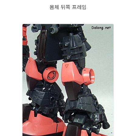
몸체 뒤쪽 프레임