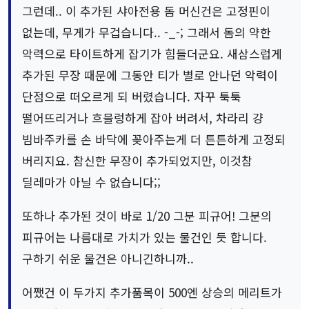
그런데.. 이 추가된 샤아전용 돔 머신건은 고정핀이
없는데, 무게가 무겁습니다.. -_-; 그래서 돔의 약한
악력으로 타이트하게 잡기가 힘들더군요. 새삼스럽게
추가된 무장 때문에 그동안 티가 별로 안나던 악력이
단점으로 떠오르게 되 버렸습니다. 자꾸 툭툭
떨어뜨리거나 흐믈렁하게 잡아 버려서, 차라리 걍
빔바주카를 손 바닥에 꽂아주는게 더 튼튼하게 고정되
버리지요. 참신한 무장이 추가되었지만, 이것참
딜레마가 아닐 수 없습니다;;
또하나 추가된 것이 바로 1/20 그분 피규어! 그분의
피규어는 나름대로 가치가 있는 물건인 듯 합니다.
구하기 쉬운 물건은 아니긴하니까..
어쨌건 이 두가지 추가품목이 500엔 상승의 메리트가