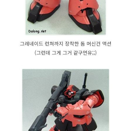
그레네이드 런쳐까지 장착한 돔 머신건 액션
(그런데 그게 그거 같구먼유;;)