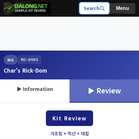
Search
Menu
MS-09RS
MG
Char's Rick-Dom
▶ Information
▶ Review
Kit Review
가조립 + 먹선 + 데칼