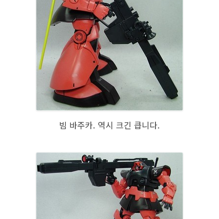
빔 바주카. 역시 크긴 큽니다.