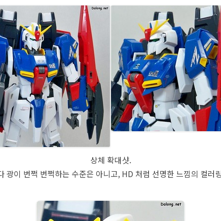
상체 확대샷.
 광이 번쩍 번쩍하는 수준은 아니고, HD 처럼 선명한 느낌의 컬러