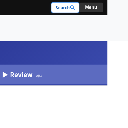
Search
Menu
▶ Review
리뷰