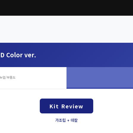
D Color ver.
뉴얼/부품도
Kit Review
가조립 + 데칼