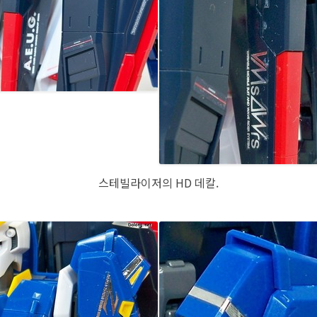
스테빌라이저의 HD 데칼.