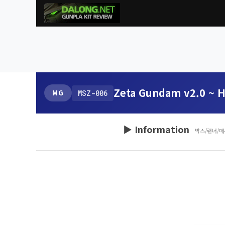
Zeta Gundam v2.0 ~ H
MG
MSZ-006
▶ Information
박스/런너/매