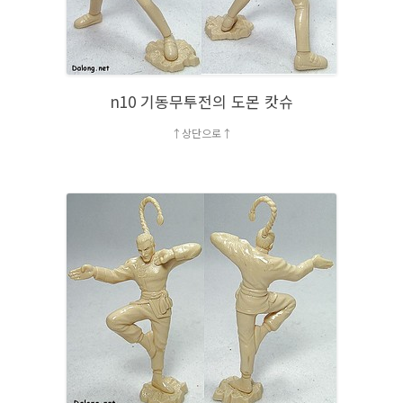
n10 기동무투전의 도몬 캇슈
↑상단으로↑