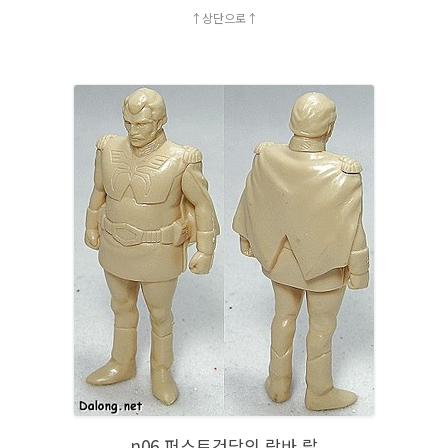
↑상단으로↑
n06 퍼스트건담의 람바 랄