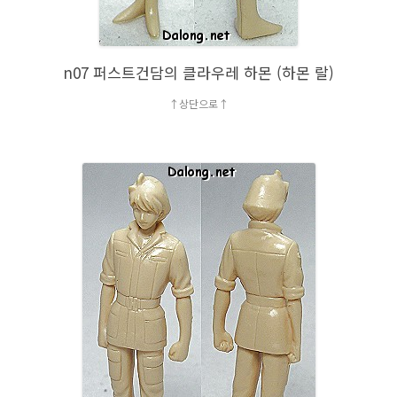
n07 퍼스트건담의 클라우레 하몬 (하몬 랄)
↑상단으로↑