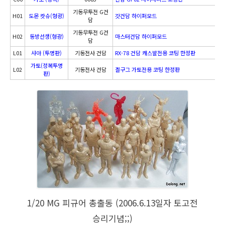
기동무투전 G건
H01
도몬 캇슈(형광)
갓건담 하이퍼모드
담
기동무투전 G건
H02
동방선생(형광)
마스터건담 하이퍼모드
담
L01
샤아 (투명판)
기동전사 건담
RX-78 건담 캐스발전용 코팅 한정판
가토(정복투명
L02
기동전사 건담
겔구그 가토전용 코팅 한정판
판)
1/20 MG 피규어 총출동 (2006.6.13일자 토고전
승리기념;;)