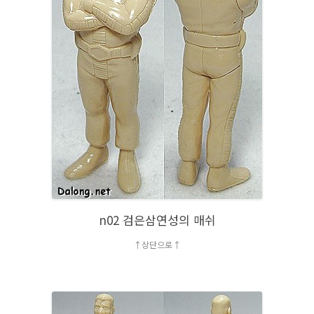
n02 검은삼연성의 매쉬
↑상단으로↑