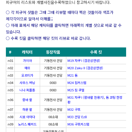
피규어의 리스트와 개별사진을수록하였으니 참고하시기 바랍니다.
○ 각 피규어 샷들은 그때 그때 리뷰할 때마다 찍은 것들이라 색조가
제각각이므로 알아서 이해를;;
○ 아래 표에서 해당 캐릭터를 클릭하면 아래쪽의 개별 샷으로 바로 갈 수
있습니다.
○ 수록 킷을 클릭하면 해당 킷의 리뷰로 바로 갑니다.
#
캐릭터
등장작품
수록 킷
n01
가이아
기동전사 건담
M19 자쿠 I (검은삼연성)
n02
매쉬
기동전사 건담
M20 Zaku II (검은삼연성)
n03
오르티가
기동전사 건담
M21 돔
n04
사우스 버닝
0083
M24 짐커스텀
n05
니나 퍼플톤
0083
M25 짐 쿠엘
M31 자쿠 I (람바랄 전용기)
,
돔 코팅 한정
n06
람바 랄
기동전사 건담
판
n07
하몬 랄
기동전사 건담
M32 구프
n08
시로 아마다
08소대
M33 건담 Ez8
n09
노리스 패커드
08소대
M36 구프커스텀
기동무투전 G건