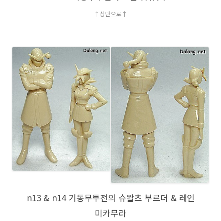
↑상단으로↑
n13 & n14 기동무투전의 슈왈츠 부르더 & 레인
미카무라