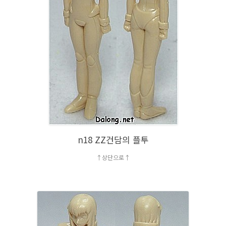
n18 ZZ건담의 플투
↑상단으로↑