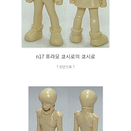
n17 프라모 쿄시로의 쿄시로
↑상단으로↑