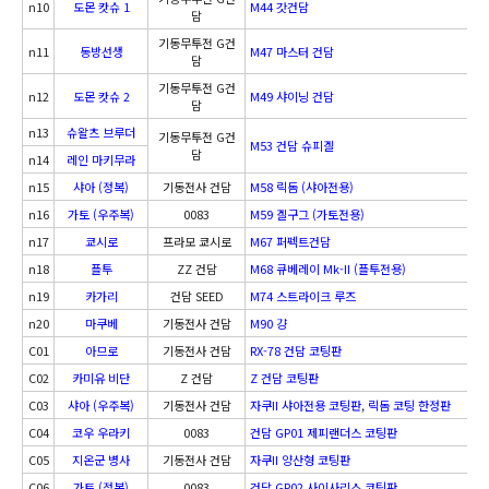
n10
도몬 캇슈 1
M44 갓건담
담
기동무투전 G건
n11
동방선생
M47 마스터 건담
담
기동무투전 G건
n12
도몬 캇슈 2
M49 샤이닝 건담
담
n13
슈왈츠 브루더
기동무투전 G건
M53 건담 슈피겔
담
n14
레인 마키무라
n15
샤아 (정복)
기동전사 건담
M58 릭돔 (샤아전용)
n16
가토 (우주복)
0083
M59 겔구그 (가토전용)
n17
쿄시로
프라모 쿄시로
M67 퍼펙트건담
n18
플투
ZZ 건담
M68 큐베레이 Mk-II (플투전용)
n19
카가리
건담 SEED
M74 스트라이크 루즈
n20
마쿠베
기동전사 건담
M90 걍
C01
아므로
기동전사 건담
RX-78 건담 코팅판
C02
카미유 비단
Z 건담
Z 건담 코팅판
C03
샤아 (우주복)
기동전사 건담
자쿠II 샤아전용 코팅판
,
릭돔 코팅 한정판
C04
코우 우라키
0083
건담 GP01 제피랜더스 코팅판
C05
지온군 병사
기동전사 건담
자쿠II 양산형 코팅판
C06
가토 (정복)
0083
건담 GP02 사이사리스 코팅판