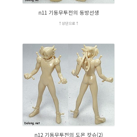
n11 기동무투전의 동방선생
↑상단으로↑
n12 기동무투전의 도몬 캇슈(2)