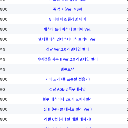
GUC
쥬악그 (Ver. MSV)
GUC
G 디펜서 & 플라잉 아머
GUC
제스타 트라이스터 클리어 Ver.
GUC
델타플러스 인너스페이스 클리어 Ver.
MG
건담 Ver.2.0 리얼타입 컬러
MG
샤아전용 자쿠 II Ver.2.0 리얼타입 컬러
MG
벨류트팩
GUC
기라 도가 (풀 프론탈 전용기)
HG
건담 AGE-2 특무대사양
GUC
블루 데스티니 2호기 오메가컬러
GUC
짐 III (유니콘 데저트 컬러 Ver.)
GUC
리젤 C형 (제네럴 레빌 배치기)