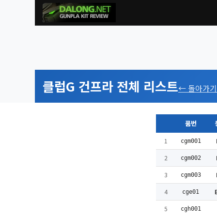
클럽G 건프라 전체 리스트
← 돌아가기
품번
1
cgm001
2
cgm002
3
cgm003
4
cge01
5
cgh001