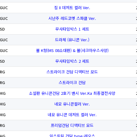
GUC
짐 II 데저트 컬러 Ver.
GUC
시난주 레드코멧 스파클 Ver.
SD
무사타임박스 1 세트
GUC
드라체 (유니콘 Ver.)
GUC
볼 K형(MS 08소대판) & 볼(샤크마우스사양)
SD
무사타임박스 2 세트
RG
스트라이크 건담 디액티브 모드
RG
스트라이크 건담
MG
소설판 유니콘건담 2호기 밴시 Ver.Ka 최종결전사양
MG
네모 유니콘컬러 Ver.
MG
네모 유니콘 데저트 컬러 Ver.
RG
프리덤건담 디액티브 모드
HG
익스트림 건담 type-레오스