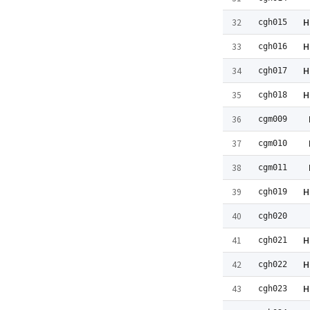
H
32
cgh015
H
33
cgh016
H
34
cgh017
H
35
cgh018
36
cgm009
37
cgm010
38
cgm011
H
39
cgh019
40
cgh020
H
41
cgh021
H
42
cgh022
H
43
cgh023