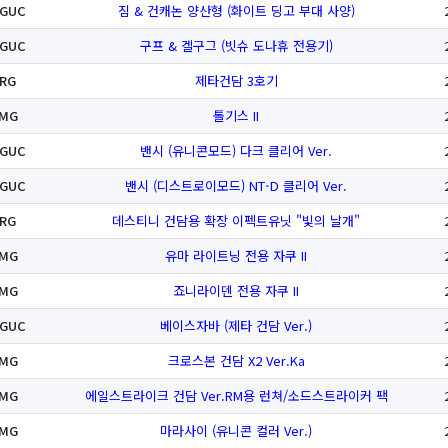
GUC
짐 & 건캐논 양산형 (화이트 딩고 부대 사양)
GUC
구프 & 겔구그 (빗슈 도나휴 전용기)
RG
제타건담 3호기
MG
톨기스 II
GUC
밴시 (유니콘모드) 다크 클리어 Ver.
GUC
밴시 (디스트로이모드) NT-D 클리어 Ver.
RG
데스티니 건담용 확장 이펙트유닛 "빛의 날개"
MG
유마 라이트닝 전용 자쿠 II
MG
죠니라이덴 전용 자쿠 II
GUC
베이스자바 (제타 건담 Ver.)
MG
크로스본 건담 X2 Ver.Ka
MG
에일스트라이크 건담 Ver.RM용 런쳐/소드스트라이커 팩
MG
마라사이 (유니콘 컬러 Ver.)