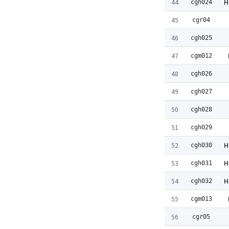
H
44
cgh024
45
cgr04
46
cgh025
47
cgm012
48
cgh026
49
cgh027
50
cgh028
51
cgh029
H
52
cgh030
H
53
cgh031
H
54
cgh032
55
cgm013
56
cgr05