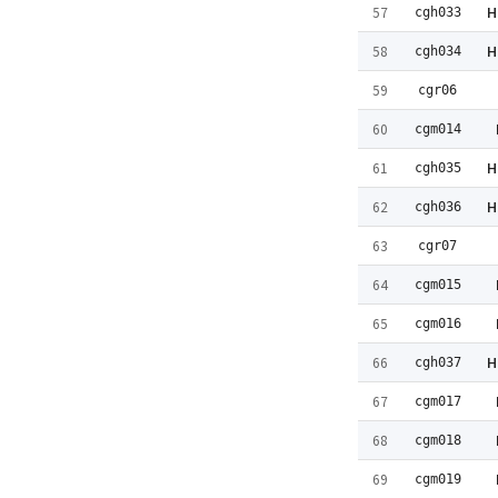
H
57
cgh033
H
58
cgh034
59
cgr06
60
cgm014
H
61
cgh035
H
62
cgh036
63
cgr07
64
cgm015
65
cgm016
H
66
cgh037
67
cgm017
68
cgm018
69
cgm019