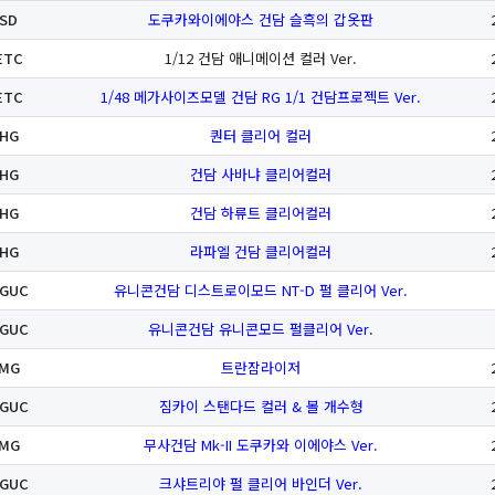
SD
도쿠카와이에야스 건담 슬흑의 갑옷판
ETC
1/12 건담 애니메이션 컬러 Ver.
ETC
1/48 메가사이즈모델 건담 RG 1/1 건담프로젝트 Ver.
HG
퀀터 클리어 컬러
HG
건담 사바냐 클리어컬러
HG
건담 하류트 클리어컬러
HG
라파엘 건담 클리어컬러
GUC
유니콘건담 디스트로이모드 NT-D 펄 클리어 Ver.
GUC
유니콘건담 유니콘모드 펄클리어 Ver.
MG
트란잠라이저
GUC
짐카이 스탠다드 컬러 & 볼 개수형
MG
무사건담 Mk-II 도쿠카와 이에야스 Ver.
GUC
크샤트리야 펄 클리어 바인더 Ver.