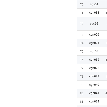
70
cgs04
H
71
cgh038
72
cgs05
73
cgm020
74
cgm021
75
cgr08
H
76
cgh039
77
cgm022
78
cgm023
79
cgh040
H
80
cgh041
81
cgm024