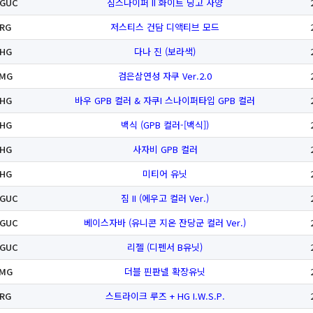
GUC
짐스나이퍼 II 화이트 딩고 사양
RG
저스티스 건담 디액티브 모드
HG
다나 진 (보라색)
MG
검은삼연성 자쿠 Ver.2.0
HG
바우 GPB 컬러 & 자쿠I 스나이퍼타입 GPB 컬러
HG
백식 (GPB 컬러-[백식])
HG
사자비 GPB 컬러
HG
미티어 유닛
GUC
짐 II (에우고 컬러 Ver.)
GUC
베이스자바 (유니콘 지온 잔당군 컬러 Ver.)
GUC
리젤 (디펜서 B유닛)
MG
더블 핀판넬 확장유닛
RG
스트라이크 루즈 + HG I.W.S.P.