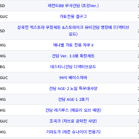
SD
레전드BB 무사건담 (초강Ver.)
GUC
가토전용 겔구그
삼국전 엑스트라 무장세트 &스트라이크 유비건담 명장태 (디액티브
SD
모드)
MG
애나벨 가토 전용 자쿠 II
MG
건담 Ver. 3.0용 확장세트
RG
데스티니건담 디액티브모드
GUC
94식 베이스자바
MG
건담 AGE-2 노말 특무대사양
MG
건담 AGE-1 2호기
HG
건담 레기루스 (메모리 오브 에덴)
GUC
조곡크 (자브로 공략전 사양)
MG
기라도가 (레즌 슈나이더 전용기)