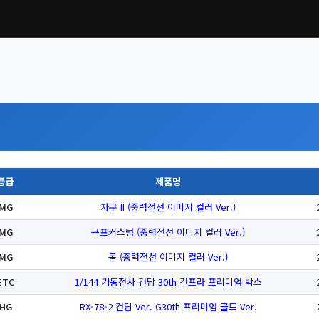
등급
제품명
MG
자쿠 II (중력전선 이미지 컬러 Ver.)
MG
구프커스텀 (중력전선 이미지 컬러 Ver.)
MG
돔 (중력전선 이미지 컬러 Ver.)
ETC
1/144 기동전사 건담 30th 건프라 프리미엄 박스
HG
RX-78-2 건담 Ver. G30th 프리미엄 골드 Ver.