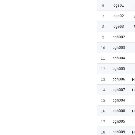
6
cgs01
7
cge02
8
cge03
9
cgh002
10
cgh003
11
cgh004
12
cgh005
H
13
cgh006
H
14
cgh007
15
cgm004
H
16
cgh008
17
cgm005
H
18
cgh009