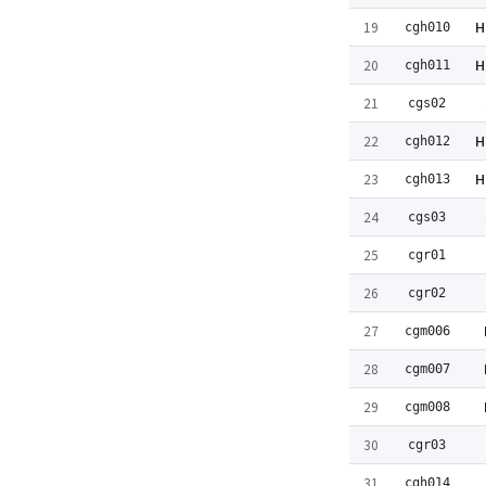
H
19
cgh010
H
20
cgh011
21
cgs02
H
22
cgh012
H
23
cgh013
24
cgs03
25
cgr01
26
cgr02
27
cgm006
28
cgm007
29
cgm008
30
cgr03
31
cgh014