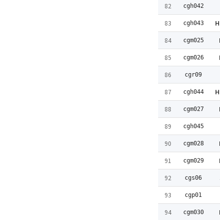
82
cgh042
H
83
cgh043
84
cgm025
85
cgm026
86
cgr09
H
87
cgh044
88
cgm027
89
cgh045
90
cgm028
91
cgm029
92
cgs06
93
cgp01
94
cgm030