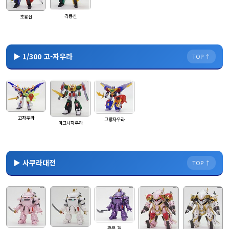
격룡신
초룡신
▶ 1/300 고-자우라
TOP ↑
고자우라
그랑자우라
마그나자우라
▶ 사쿠라대전
TOP ↑
광무 개