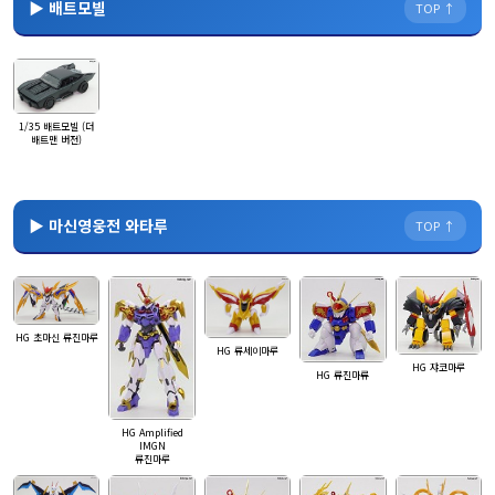
▶ 배트모빌
TOP ↑
1/35 배트모빌 (더
배트맨 버전)
▶ 마신영웅전 와타루
TOP ↑
HG 초마신 류진마루
HG 류세이마루
HG 쟈코마루
HG 류진마류
HG Amplified
IMGN
류진마루