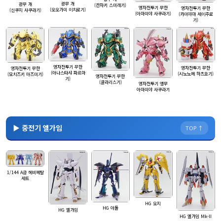
광무 개
광무 개
(칸자키 스미레기)
영자전투기 무한
영자전투기 무한
(오오가미 이치로기)
(신쿠지 사쿠라기)
(아마미야 사쿠라기)
(카미야마 세이주로
기)
영자전투기 무한
영자전투기 무한
영자전투기 무한
(아나스타샤 파르마
(시노노메 하츠호기)
(모치즈키 아즈미기)
영자전투기 무한
기)
(클라리스기)
영자전투기 앵무
아마미야 사쿠라기
▶ 중전기 엘가임
TOP ↑
1/144 A급 헤비메탈
세트
HG 오지
HG 아톨
HG 엘가임
HG 엘가임 Mk-II