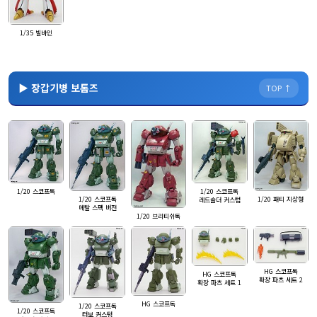
1/35 빌바인
▶ 장갑기병 보톰즈
TOP ↑
1/20 스코프독
1/20 스코프독
1/20 스코프독
1/20 패티 지상형
레드숄더 커스텀
메탈 스펙 버전
1/20 브리티쉬독
HG 스코프독
HG 스코프독
확장 파츠 세트 2
확장 파츠 세트 1
HG 스코프독
1/20 스코프독
1/20 스코프독
터보 커스텀