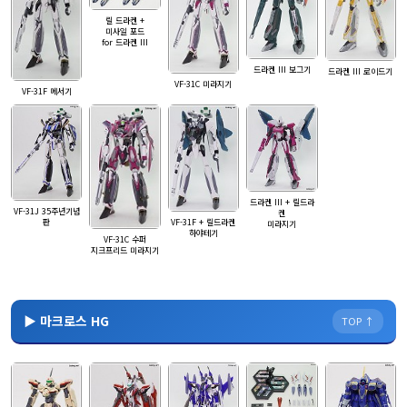
릴 드라켄 +
미사일 포드
for 드라켄 III
드라켄 III 보그기
드라켄 III 로이드기
VF-31C 미라지기
VF-31F 메서기
드라켄 III + 릴드라
VF-31J 35주년기념
켄
VF-31F + 릴드라켄
판
미라지기
하야테기
VF-31C 수퍼
지크프리드 미라지기
▶ 마크로스 HG
TOP ↑