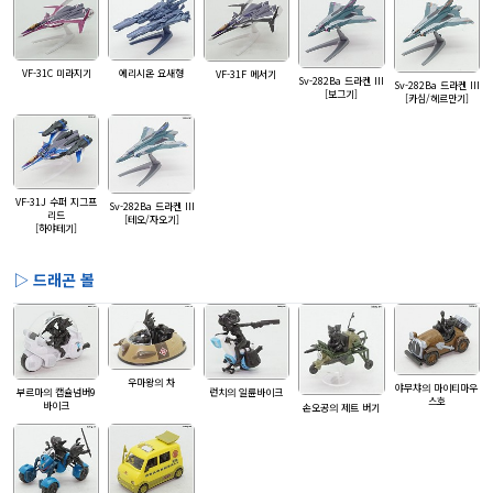
에리시온 요새형
VF-31C 미라지기
VF-31F 메서기
Sv-282Ba 드라켄 III
Sv-282Ba 드라켄 III
[보그기]
[카심/헤르만기]
VF-31J 수퍼 지그프
Sv-282Ba 드라켄 III
리드
[테오/자오기]
[하야테기]
▷ 드래곤 볼
우마왕의 차
야무챠의 마이티마우
런치의 일륜바이크
부르마의 캡슐넘버9
스호
바이크
손오공의 제트 버기