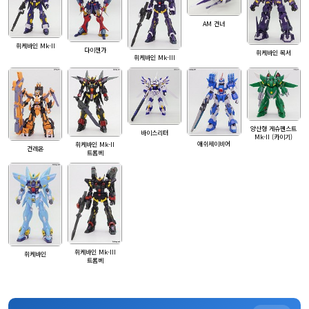
AM 건너
휘케바인 Mk-II
다이젠가
휘케바인 복서
휘케바인 Mk-III
양산형 게슈펜스트
바이스리터
Mk-II (카이기)
애쉬세이비어
휘케바인 Mk-II
건레온
트롬베
휘케바인 Mk-III
휘케바인
트롬베