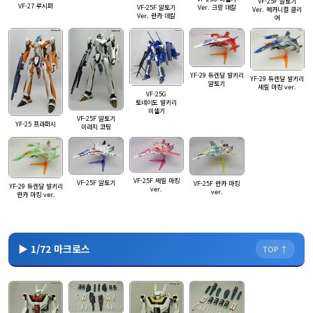
VF-25F 알토기
VF-27 루시퍼
Ver. 크랑 데칼
VF-25F 알토기
Ver. 메카니컬 클리
Ver. 란카 데칼
어
YF-29 듀렌달 발키리
YF-29 듀렌달 발키리
알토기
셰릴 마킹 ver.
VF-25G
토네이도 발키리
미셸기
VF-25F 알토기
YF-25 프라퍼시
미라지 코팅
VF-25F 셰릴 마킹
VF-25F 알토기
VF-25F 란카 마킹
YF-29 듀렌달 발키리
ver.
ver.
란카 마킹 ver.
▶ 1/72 마크로스
TOP ↑