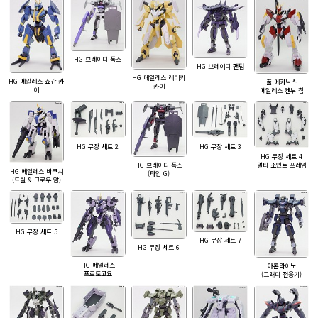
HG 브레이디 폭스
HG 브레이디 팬텀
HG 메일레스 레이키
HG 메일레스 죠간 카
풀 메카닉스
카이
이
메일레스 켄부 참
HG 무장 세트 2
HG 무장 세트 3
HG 무장 세트 4
멀티 조인트 프레임
HG 브레이디 폭스
HG 메일레스 뱌쿠치
(타입 G)
(드릴 & 크로우 암)
HG 무장 세트 5
HG 무장 세트 7
HG 무장 세트 6
HG 메일레스
아론라이노
프로토고요
(그래디 전용기)