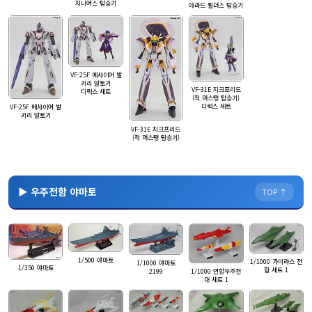
지니어스 탑승기
아라드 묄더스 탑승기
VF-25F 메사이어 발
키리 알토기
VF-31E 지크프리드
디럭스 세트
(척 머스탱 탑승기)
디럭스 세트
VF-25F 메사이어 발
키리 알토기
VF-31E 지크프리드
(척 머스탱 탑승기)
▶ 우주전함 야마토
TOP ↑
1/500 야마토
1/1000 가미라스 전
1/1000 야마토
1/350 야마토
함 세트 1
1/1000 연합우주전
2199
대 세트 1