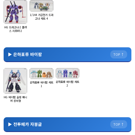
1/144 기갑전기 드라
고나 세트 4
HG 드라고나-2 플러
스 리프터-2
▶ 은하표류 바이팜
TOP ↑
은하표류 바이팜 세트
은하표류 바이팜 세트
2
1
HG 바이팜 슬링 패니
어 장비형
▶ 전투메카 자붕글
TOP ↑