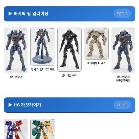
▶ 퍼시픽 림 업라이징
TOP ↑
브레이서 피닉스
집시 어벤저 DX 세트
옵시디언 퓨리
집시 어벤저
집시 어벤저
최종결전사양
▶ HG 가오가이가
TOP ↑