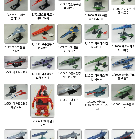
1/1000 연합우주전
대 세트 2
1/1000 가미라스 전
함 세트 2
1/72 코스모 제로 -
1/72 코스모 제로 -
1/1000 포메리아급
야마모토기
고다이기
강습항주모함
1/1000 가미라스 전
1/1000 우주전투모
1/1000 데우스라 2
함 세트 3
1/72 코스모 팔콘 -
1/72 코스모 팔콘 -
함 다롤드
세 코어쉽
시노하라기
카토기
1/500 야마토 2199
1/1000 다층식항주
1/1000 다층식항주
1/1000 층식항주모
1/1000 가미라스 전
모함 발그레이
모함 람베아
함 슈델그
함 세트 4
1/1000 도메라즈 3
1/1000 야마토
세
1/500 야마토 2199
1/1000 나스카급 키
2199 코스모 리버스
확장 세트
스카
버전
1/12 AU-09 애널라
이저