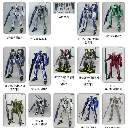
수퍼 파츠
RVF-25 루카기
VF-25F 알토기
VF-25S 오즈마기
VF-25F 수퍼 발키리
알토기
VF-25F 아머드발키
VF-25F 아머드발키
리
리
알토기
오즈마기
VF-25S 수퍼발키리
VF-27
VF-25G 미셸기
오즈마기
루시퍼 브레라기
VF-25F
토네이도발키리
VF-25G 미셸기