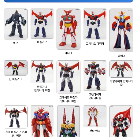
마징가 Z
빅오
그레이트 마징가
게타 1
라이딘
진 마징가 Z
마징카이저 인피니티
즘
마징가 Z
인피니티 버전
그렌다이저
그레이트 마징가
인피니티즘
인피니티 버전
겟타 아크
1/60 마징가 Z 인피
니티 버전