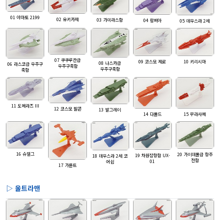
01 야마토 2199
02 유키카제
03 가미라스함
04 람베아
05 데우스라 2세
07 쿠쿠루칸급
10 키리시마
09 코스모 제로
08 나스카급
06 라스코급 우주구
우주구축함
우주구축함
축함
11 도메라즈 III
12 코스모 팔콘
13 발그레이
14 다롤드
15 무라사메
16 슈델그
20 가이데롤급 항주
19 차원잠항함 UX-
18 데우스라 2세 코
전함
01
어쉽
17 가룬트
▷ 울트라맨