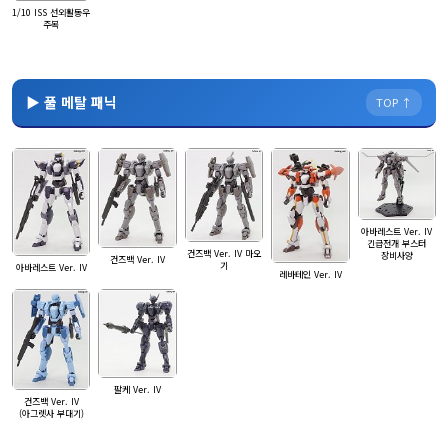
1/10 ISS 선외활동우
주복
▶ 풀 메탈 패닉
TOP ↑
아바레스트 Ver. IV
긴급전개 부스터
건즈백 Ver. IV 마오
장비사양
건즈백 Ver. IV
기
아바레스트 Ver. IV
레바테인 Ver. IV
팔케 Ver. IV
건즈백 Ver. IV
(아그렛사 부대기)