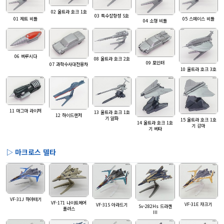
02 울트라 호크 1호
03 특수잠항정 S호
05 스페이스 비틀
01 제트 비틀
04 소형 비틀
06 베루시다
08 울트라 호크 2호
09 포인터
07 과학수사대전용차
10 울트라 호크 3호
11 마그마 라이저
13 울트라 호크 1호
12 하이드랜저
기 알파
15 울트라 호크 1호
14 울트라 호크 1호
기 감마
기 베타
▷ 마크로스 델타
VF-31J 하야테기
VF-171 나이트메어
VF-31E 챠크기
VF-31S 아라드기
Sv-282Hs 드라켄
플러스
III