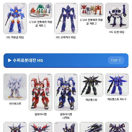
1/144 전투메카 자붕
1/144 전투메카 자붕
글 세트 2
글 세트 1
HG 도란 타입
HG 자붕글 타입
HG 브락카리 타입
▶ 수퍼로봇대전 HG
TOP ↑
게슈펜스트 Mk-II
게슈펜스트
사이바스터
알트아이젠
알트아이젠
나하트