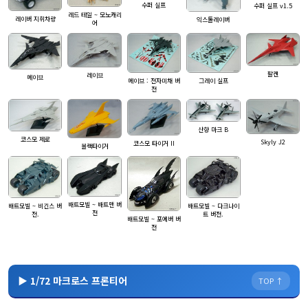
수퍼 실프
수퍼 실프 v1.5
레드 테일 ~ 모노캐리
레이버 지휘차량
익스톨레이버
어
팔켄
레이브
메이브
메이브 : 전자미채 버
그레이 실프
전
산향 마크 B
코스모 제로
Skyly J2
코스모 타이거 II
블랙타이거
배트모빌 ~ 배트맨 버
배트모빌 ~ 비긴스 버
배트모빌 ~ 다크나이
전
전.
트 버전.
배트모빌 ~ 포에버 버
전
▶ 1/72 마크로스 프론티어
TOP ↑