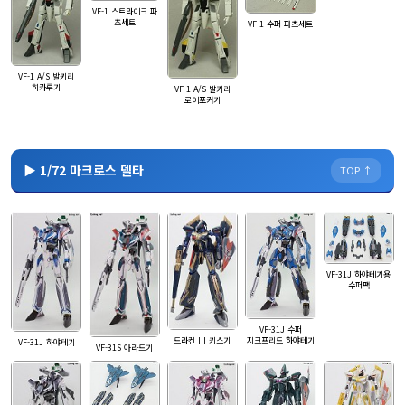
VF-1 스트라이크 파
츠세트
VF-1 수퍼 파츠세트
VF-1 A/S 발키리
히카루기
VF-1 A/S 발키리
로이포커기
▶ 1/72 마크로스 델타
TOP ↑
VF-31J 하야테기용
수퍼팩
VF-31J 수퍼
드라켄 III 키스기
지크프리드 하야테기
VF-31J 하야테기
VF-31S 아라드기