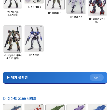
HG 무장 세트 8
HG 메일레스
HG 아론라이노
고요커스텀
HG 번입 진가
HG 어메인 고스트
Mk-II
HG 세츠로
HG 메일레스 뱌쿠치
(F.G.E. 컬러)
▶ 메카 콜렉션
TOP ↑
▷ 야마토 2199 시리즈