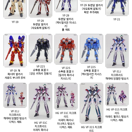
YF-29 듀란달 발키리
(사오토메 알토기)
확장 추가세트
YF-29
듀란달 발키리
YF-21
YF-29
YF-19
(맥시밀리안 지너스
듀란달 발키리
기)
(사오토메 알토기)
풀 세트
VF-22S
VF-22S
VF-22S
슈투름 포겔 II
VF-19 개
슈투름 포겔 II
슈투름 포겔 II
VF-31J
[감린 키자키 전용기]
파이어 발키리
[맥시밀리언 지너스
[밀리아 파리나
지크프리드
사운드 부스터 장비
기]
지너스기]
하야테 임멜만 탑승기
HG VF-31S 지크프
VF-31J
리드
HG VF-31C 지크프
지크프리드
아라드 묄더스 탑승기
리드
하야테 임멜만 탑승기
디럭스 세트
미라지 파리나
디럭스 세트
HG VF-31C
지니어스 탑승기
지크프리드
HG VF-31S 지크프
디럭스 세트
미라지 파리나
리드