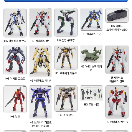
HG 아머드
스페셜 캐리어(ASC)
HG 메일레스 조간
HG 번입 부메랑
HG 메일레스 뱌쿠치
HG 메일레스 켄부
HG V-33 스톡 캐리
어
HG 브레이디 하운드
풀메카닉스
HG 어메인 고스트
HG 메일레스 레이키
메일레스 켄부
HG 무장 세트
HG 죠 하운드
HG 뉴렌
HG 메일레스 켄부 참
HG 브레이디 하운드
(브래드 전용기)