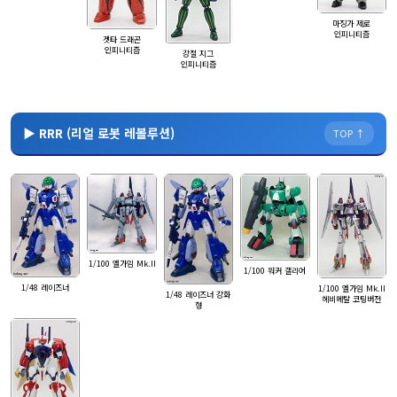
마징가 제로
인피니티즘
겟타 드래곤
인피니티즘
강철 지그
인피니티즘
▶ RRR (리얼 로봇 레볼루션)
TOP ↑
1/100 엘가임 Mk.II
1/100 워커 갤리어
1/48 레이즈너
1/100 엘가임 Mk.II
1/48 레이즈너 강화
헤비메탈 코팅버전
형