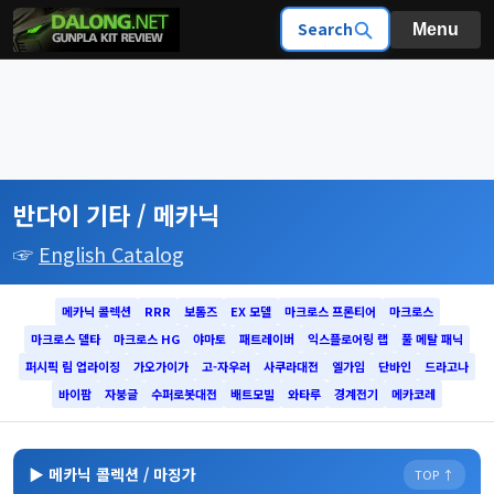
Search
Menu
반다이 기타 / 메카닉
☞
English Catalog
메카닉 콜렉션
RRR
보톰즈
EX 모델
마크로스 프론티어
마크로스
마크로스 델타
마크로스 HG
야마토
패트레이버
익스플로어링 랩
풀 메탈 패닉
퍼시픽 림 업라이징
가오가이가
고-자우러
사쿠라대전
엘가임
단바인
드라고나
바이팜
자붕글
수퍼로봇대전
배트모빌
와타루
경계전기
메카코레
▶ 메카닉 콜렉션 / 마징가
TOP ↑