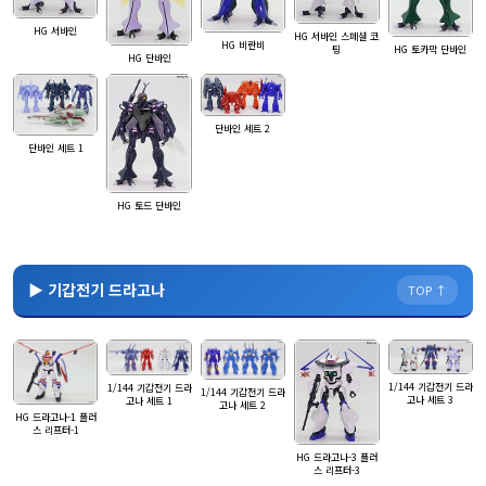
HG 서바인
HG 서바인 스페셜 코
HG 비란비
팅
HG 토카막 단바인
HG 단바인
단바인 세트 2
단바인 세트 1
HG 토드 단바인
▶ 기갑전기 드라고나
TOP ↑
1/144 기갑전기 드라
1/144 기갑전기 드라
1/144 기갑전기 드라
고나 세트 3
고나 세트 1
고나 세트 2
HG 드라고나-1 플러
스 리프터-1
HG 드라고나-3 플러
스 리프터-3