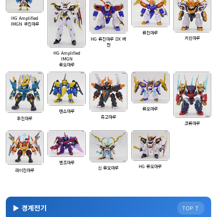
HG Amplified
IMGN 쿠진마루
류진마루
키린마루
HG 류진마루 DX 버
전
HG Amplified
IMGN
류오마루
류오마루
텐쇼마루
쥬고마루
후진마루
코류마루
엔조마루
HG 류오마루
신 류오마루
라이진마루
▶ 경계전기
TOP ↑