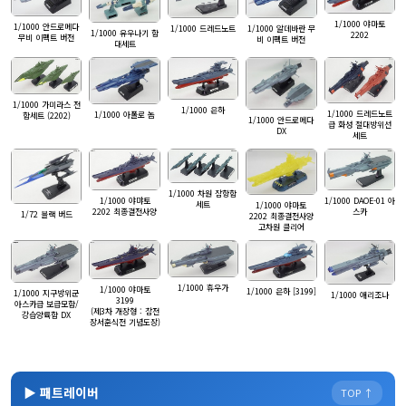
1/1000 야마토
1/1000 안드로메다
1/1000 알데바란 무
1/1000 드레드노트
1/1000 유우나기 함
2202
무비 이펙트 버전
비 이펙트 버전
대세트
1/1000 가미라스 전
1/1000 은하
1/1000 드레드노트
1/1000 아폴로 놈
함세트 (2202)
1/1000 안드로메다
급 화성 절대방위선
DX
세트
1/1000 차원 잠항함
1/1000 야먀토
1/1000 DAOE-01 아
세트
1/1000 야마토
2202 최종결전사양
스카
1/72 블랙 버드
2202 최종결전사양
고차원 클리어
1/1000 휴우가
1/1000 야마토
1/1000 은하 [3199]
1/1000 지구방위군
1/1000 애리조나
3199
아스카급 보급모함/
(제3차 개장형 : 참전
강습양륙함 DX
장서훈식전 기념도장)
▶ 패트레이버
TOP ↑