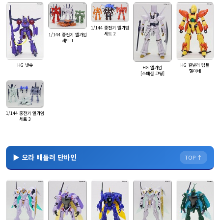
1/144 중전기 엘가임
세트 2
1/144 중전기 엘가임
세트 1
HG 밧슈
HG 컬발리 템플
HG 엘가임
헬미네
[스페셜 코팅]
1/144 중전기 엘가임
세트 3
▶ 오라 배틀러 단바인
TOP ↑