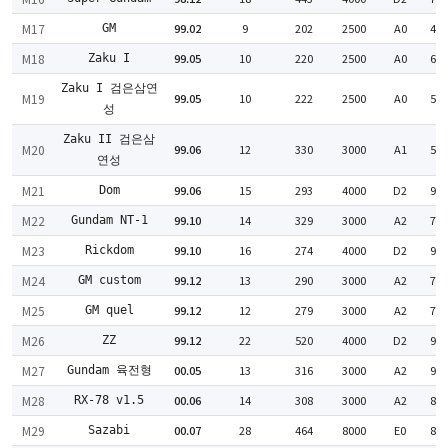
M17
99.02
9
202
2500
A0
49
GM
M18
99.05
10
220
2500
A0
63
Zaku I
Zaku I 검은삼연
M19
99.05
10
222
2500
A0
54
성
Zaku II 검은삼
M20
99.06
12
330
3000
A1
58
연성
M21
99.06
15
293
4000
D2
93
Dom
M22
99.10
14
329
3000
A2
77
Gundam NT-1
M23
99.10
16
274
4000
D2
93
Rickdom
M24
99.12
13
290
3000
A2
75
GM custom
M25
99.12
12
279
3000
A2
76
GM quel
M26
99.12
22
520
4000
D2
95
ZZ
M27
00.05
13
316
3000
A2
92
Gundam 육전형
M28
00.06
14
308
3000
A2
84
RX-78 v1.5
M29
00.07
28
464
8000
E0
88
Sazabi