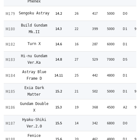
Phenex
M179
14.2
26
417
5000
D0
Sengoku Astray
:
Build Gundam
M180
14.3
22
399
5000
D1
95
Mk.II
M182
14.6
16
287
6000
D1
Turn X
:
Hi-nu Gundam
M183
14.8
27
529
7000
D5
:
Ver.Ka
Astray Blue
M184
14.11
25
442
4800
D1
:
Frame D
Exia Dark
M185
15.2
21
502
5000
D1
99
Matter
Gundam Double
M186
15.3
19
368
4500
A2
99
X
Hyaku-Shiki
M187
15.5
14
342
6800
D0
:
Ver.2.0
Fenice
M188
15.6
20
462
4800
D1
99