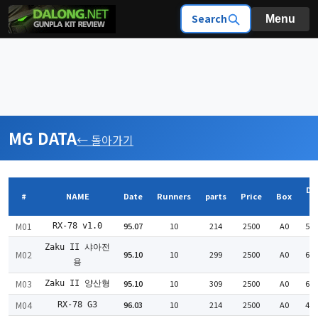
Search
Menu
MG DATA
← 돌아가기
Da
#
NAME
Date
Runners
parts
Price
Box
P
M01
95.07
10
214
2500
A0
52
RX-78 v1.0
Zaku II 샤아전
M02
95.10
10
299
2500
A0
60
용
M03
95.10
10
309
2500
A0
63
Zaku II 양산형
M04
96.03
10
214
2500
A0
49
RX-78 G3