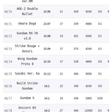
:
Ver.RM
AGE-2 Double
M170
13.06
21
418
4200
D0
94
Bullet
M171
13.07
17
359
4800
D1
Geara Doga
:
Gundam RX-78
M172
13.08
19
432
4500
D1
:
v3.0
Strike Rouge +
M173
13.09
17
370
4200
D1
:
Ootori
Wing Gundam
M174
13.10
17
328
4800
D0
93
Proto 0
M175
13.12
31
606
9000
E1
Sazabi Ver. Ka
:
Build Strike
M176
14.1
23
390
4200
D0
:
Gundam
M177
14.1
19
304
3800
D00
Gundam X
:
Unicorn 03
M178
14.2
27
466
12000
D1
96