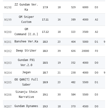
ZZ Gundam Ver.
M198
17.9
18
529
6000
D3
:
Ka
GM Sniper
M199
17.11
16
389
4000
A2
:
Custom
GM
M200
17.12
18
323
3500
A2
:
Command [C.U.]
M201
18.3
23
404
5000
D1
92
Banshee Ver.Ka
M202
18.3
39
636
20000
F0
Deep Striker
:
Gundam F91
M203
18.5
19
352
4000
D0
:
Ver.2.0
M204
18.7
21
238
4000
D0
99
Jegan
OO QAN[T] Full
M205
18.9
23
482
5500
D1
:
Saber
Sinanju Stein
M206
19.1
30
584
5500
D3
:
Narrative
M207
19.3
18
370
4500
D0
Gundam Dynames