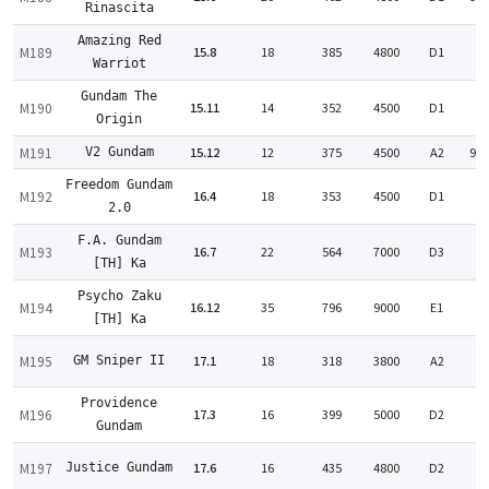
Rinascita
Amazing Red
M189
15.8
18
385
4800
D1
:
Warriot
Gundam The
M190
15.11
14
352
4500
D1
:
Origin
M191
15.12
12
375
4500
A2
97
V2 Gundam
Freedom Gundam
M192
16.4
18
353
4500
D1
:
2.0
F.A. Gundam
M193
16.7
22
564
7000
D3
:
[TH] Ka
Psycho Zaku
M194
16.12
35
796
9000
E1
:
[TH] Ka
M195
17.1
18
318
3800
A2
GM Sniper II
:
Providence
M196
17.3
16
399
5000
D2
:
Gundam
M197
17.6
16
435
4800
D2
Justice Gundam
: