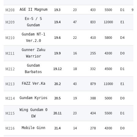
:
M208
19.3
23
433
5500
D1
95
AGE II Magnum
Ex-S / S
M209
19.4
47
833
12000
E1
:
Gundam
Gundam NT-1
M210
19.6
22
410
5800
D4
:
Ver.2.0
Gunner Zaku
M211
19.9
16
255
4300
D0
:
Warrior
Gundam
M212
19.12
18
332
4500
D1
:
Barbatos
M213
20.2
43
879
11000
E1
FAZZ Ver.Ka
:
M214
20.5
19
388
5000
D0
Gundam Kyrios
:
Wing Gundam 0
M215
20.11
23
434
5500
D1
:
EW
M216
21.4
14
278
4300
D0
Mobile Ginn
: