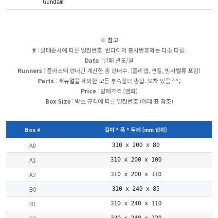
:
Gundam
※ 참고
#
: 발매순서에 따른 일련번호. 반다이의 출시번호와는 다소 다름.
Date
: 발매 년도/월
Runners
: 플라스틱 런너만 계산한 총 런너수. (폴리캡, 연질, 빔사벨류 포함)
Parts
: 매뉴얼을 제외한 모든 부속품의 총합. 오차 있음 ^^;
Price
: 발매가격 (엔화)
Box Size
: 박스 규격에 따른 일련번호 (아래 표 참조)
Box #
길이 * 폭 * 두께 (mm 단위)
A0
310 x 200 x 80
A1
310 x 200 x 100
A2
310 x 200 x 110
B0
310 x 240 x 85
B1
310 x 240 x 110