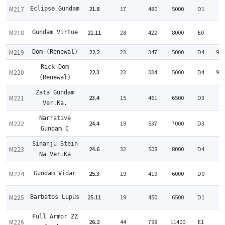
M217
21.8
17
480
5000
D1
Eclipse Gundam
:
M218
21.11
28
422
8000
E0
Gundam Virtue
:
M219
22.2
23
347
5000
D4
99
Dom (Renewal)
Rick Dom
M220
22.3
23
334
5000
D4
99
(Renewal)
Zata Gundam
M221
23.4
15
461
6500
D3
:
Ver.Ka.
Narrative
M222
24.4
19
537
7000
D3
:
Gundam C
Sinanju Stein
M223
24.6
32
508
8000
D4
:
Na Ver.Ka
M224
25.3
19
419
6000
D0
Gundam Vidar
:
M225
25.11
19
450
6500
D1
Barbatos Lupus
:
Full Armor ZZ
M226
26.2
44
798
11400
E1