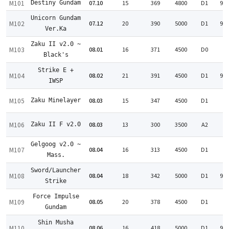
M101
07.10
15
369
4800
D1
99
Destiny Gundam
Unicorn Gundam
M102
07.12
20
390
5000
D1
99
Ver.Ka
Zaku II v2.0 ~
M103
08.01
16
371
4500
D0
:
Black's
Strike E +
M104
08.02
21
391
4500
D1
98
IWSP
M105
08.03
15
347
4500
D1
Zaku Minelayer
:
M106
08.03
13
300
3500
A2
Zaku II F v2.0
:
Gelgoog v2.0 ~
M107
08.04
16
313
4500
D1
:
Mass.
Sword/Launcher
M108
08.04
18
342
5000
D1
97
Strike
Force Impulse
M109
08.05
20
378
4500
D1
:
Gundam
Shin Musha
M110
08.06
16
418
5000
D1
98