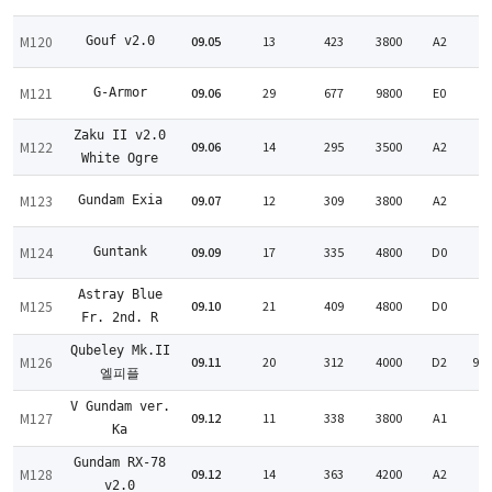
:
M120
09.05
13
423
3800
A2
Gouf v2.0
:
M121
09.06
29
677
9800
E0
G-Armor
:
Zaku II v2.0
M122
09.06
14
295
3500
A2
:
White Ogre
M123
09.07
12
309
3800
A2
Gundam Exia
:
M124
09.09
17
335
4800
D0
Guntank
:
Astray Blue
M125
09.10
21
409
4800
D0
:
Fr. 2nd. R
Qubeley Mk.II
M126
09.11
20
312
4000
D2
94
엘피플
V Gundam ver.
M127
09.12
11
338
3800
A1
:
Ka
Gundam RX-78
M128
09.12
14
363
4200
A2
:
v2.0