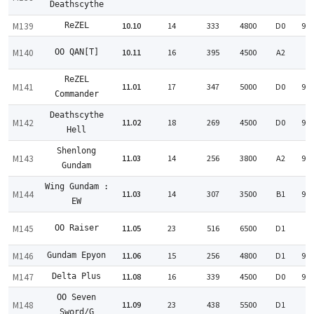
Deathscythe
M139
10.10
14
333
4800
D0
99
ReZEL
M140
10.11
16
395
4500
A2
OO QAN[T]
:
ReZEL
M141
11.01
17
347
5000
D0
99
Commander
Deathscythe
M142
11.02
18
269
4500
D0
99
Hell
Shenlong
M143
11.03
14
256
3800
A2
99
Gundam
Wing Gundam :
M144
11.03
14
307
3500
B1
94
EW
M145
11.05
23
516
6500
D1
OO Raiser
:
M146
11.06
15
256
4800
D1
99
Gundam Epyon
M147
11.08
16
339
4500
D0
99
Delta Plus
OO Seven
M148
11.09
23
438
5500
D1
:
Sword/G