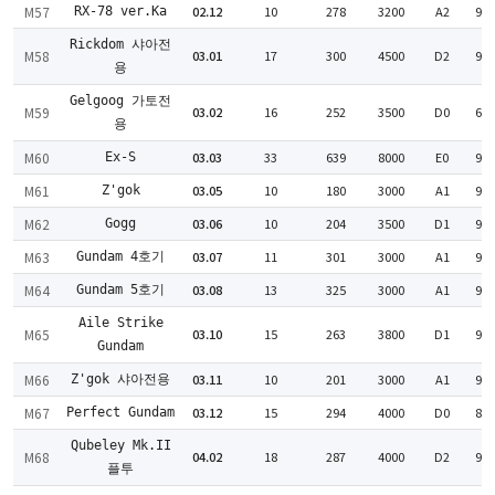
M57
02.12
10
278
3200
A2
90
RX-78 ver.Ka
Rickdom 샤아전
M58
03.01
17
300
4500
D2
92
용
Gelgoog 가토전
M59
03.02
16
252
3500
D0
65
용
M60
03.03
33
639
8000
E0
97
Ex-S
M61
03.05
10
180
3000
A1
92
Z'gok
M62
03.06
10
204
3500
D1
95
Gogg
M63
03.07
11
301
3000
A1
90
Gundam 4호기
M64
03.08
13
325
3000
A1
91
Gundam 5호기
Aile Strike
M65
03.10
15
263
3800
D1
95
Gundam
M66
03.11
10
201
3000
A1
96
Z'gok 샤아전용
M67
03.12
15
294
4000
D0
85
Perfect Gundam
Qubeley Mk.II
M68
04.02
18
287
4000
D2
94
플투