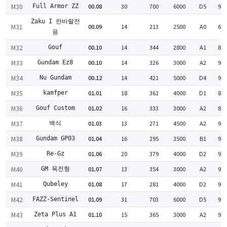
M30
00.08
30
700
6000
D5
91
Full Armor ZZ
Zaku I 란바랄전
M31
00.09
14
213
2500
A0
66
용
M32
00.10
14
344
2800
A1
83
Gouf
M33
00.10
14
326
3000
A2
92
Gundam Ez8
M34
00.12
14
421
5000
D4
97
Nu Gundam
M35
01.01
18
361
4000
D1
88
kamfper
M36
01.02
16
333
3000
A2
87
Gouf Custom
M37
01.03
13
271
4500
A2
92
백식
M38
01.04
16
295
3500
B1
90
Gundam GP03
M39
01.06
20
379
4000
D2
93
Re-Gz
M40
01.07
13
354
3000
A2
93
GM 육전형
M41
01.08
17
281
4000
D2
90
Qubeley
M42
01.09
31
703
6000
D5
91
FAZZ-Sentinel
M43
01.10
15
365
3000
A2
95
Zeta Plus A1