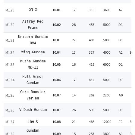
M129
10.01
12
338
3600
A2
GN-X
:
Astray Red
M130
10.02
28
456
5000
D1
:
Frame
Unicorn Gundam
M131
10.03
22
403
5000
D1
:
OVA
M132
10.04
13
327
4000
A2
94
Wing Gundam
Musha Gundam
M133
10.05
16
416
6000
D1
:
Mk-II
Full Armor
M134
10.06
17
432
5000
D1
:
Gundam
Core Booster
M135
10.07
14
262
2200
A0
:
Ver.Ka
M136
10.07
26
596
5800
D1
V-Dash Gundam
:
M137
10.08
21
485
12000
F0
84
The O
Gundam
M138
10.09
15
253
3800
A1
96