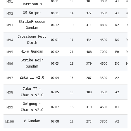
M91
06.11
13
303
3000
A1
94
Harrison's
M92
06.11
14
377
3500
A1
91
GM Sniper
StrikeFreedom
M93
06.12
19
411
4800
D2
98
Gundam
Crossbone Full
M94
07.01
17
434
4500
D0
94
Cloth
M95
07.02
21
488
7000
E0
99
Hi-υ Gundam
Strike Noir
M96
07.03
18
379
4500
D0
91
Gundam
M97
07.04
13
287
3500
A2
Zaku II v2.0
:
Zaku II ~
M98
07.05
13
309
3500
A2
:
Char's v2.0
Gelgoog ~
M99
07.07
16
319
4500
D1
:
Char's v2.0
M100
07.08
12
273
3800
A2
∀ Gundam
: