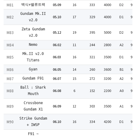
M81
05.09
16
333
4000
D2
90
백식+밸류트팩
Gundam Mk.II
M82
05.10
17
329
4000
D1
98
v2.0
Zeta Gundam
M83
05.12
19
395
5000
D2
98
v2.0
M84
06.02
11
244
2800
A2
96
Nemo
Mk.II v2.0
M85
06.03
16
321
3500
D1
98
Titans
M86
06.05
14
260
3600
B1
96
Gyan
M87
06.07
15
272
3200
A2
94
Gundam F91
Ball : Shark
M88
06.08
6
152
2200
A0
98
Mouth
Crossbone
M89
06.09
12
303
3500
A1
95
Gundam X1
Strike Gundam
M90
06.10
16
334
4200
D1
98
+ IWSP
F91 ~