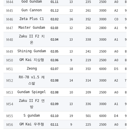
M44
01.11
13
235
2500
A0
89
God Gundam
M45
01.12
12
261
3000
A2
94
Gun Cannon
M46
02.02
16
352
3000
C0
96
Zeta Plus C1
M47
02.03
12
261
2800
A1
93
Master Gundam
Zaku II F2 지
M48
02.04
13
338
3000
A1
97
온
M49
02.05
13
241
2500
A0
87
Shining Gundam
M50
02.06
9
219
2500
A0
88
GM Kai 지상형
M51
02.07
18
353
6000
D5
88
Zeong
RX-78 v1.5 캐
M52
02.08
14
314
3000
A2
78
스발
M53
02.08
10
209
2500
A0
82
Gundam Spiegel
Zaku II F2 연
M54
02.09
13
336
3000
A1
94
방
M55
02.10
19
501
6000
D4
95
S gundam
M56
02.11
9
225
2500
A0
88
GM Kai 우주형