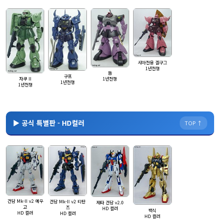
샤아전용 겔구그
1년전쟁
돔
구프
1년전쟁
자쿠 II
1년전쟁
1년전쟁
▶ 공식 특별판 - HD컬러
TOP ↑
건담 Mk-II v2 에우
건담 Mk-II v2 티탄
제타 건담 v2.0
고
즈
HD 컬러
백식
HD 컬러
HD 컬러
HD 컬러