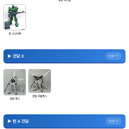
구프 커스텀
짐 스나이퍼
▶ 건담 X
TOP ↑
건담 더블엑스
건담 엑스
▶ 턴 A 건담
TOP ↑