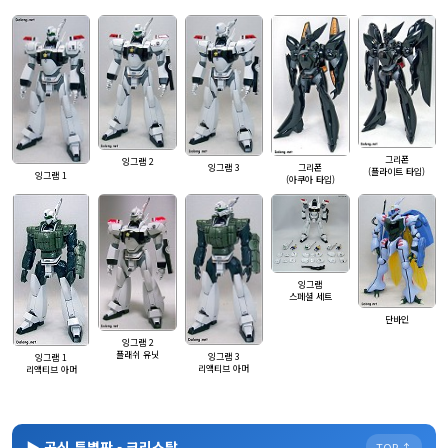
그리폰
잉그램 2
잉그램 3
그리폰
(플라이트 타입)
잉그램 1
(아쿠아 타입)
잉그램
스페셜 세트
단바인
잉그램 2
플래쉬 유닛
잉그램 3
잉그램 1
리액티브 아머
리액티브 아머
▶ 공식 특별판 - 크리스탈
TOP ↑