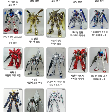
코팅 버전
코팅 버전
코팅 버전
코팅 버전
건담 RX-78
코팅 버전
스트라이크 프리덤
프리덤 건담
엑스트라 피니쉬
엑스트라 피니쉬
건담 GP02 사이사리
갓 건담
스
마스터 건담
하이퍼 모드
코팅 버전
하이퍼 모드
사자비
메탈릭 코팅 버전
시난주 Ver.Ka
RX-78 건담 v2.0
티타늄 피니쉬
티타늄 피니쉬
뉴건담
유니콘 건담 Ver.Ka
메탈릭 코팅 버전
티타늄 피니쉬