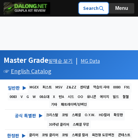
Search
Menu
Master Grade
|
발매순 보기
MG Data
☞
English Catalog
MGEX
퍼스트
MSV
Z&ZZ
센티넬
역습의 샤아
0080
F91
일반판
▶
0083
V
G
W
08소대
X
턴A
시드
OO
유니콘
에이지
빌드
철혈
기타
패트레이버/단버인
크리스탈
코팅
스페셜
O.Y.W.
HD컬러
확장판
공식 특별판
▶
30주년 클리어
스페셜 무장
클리어
코팅 클리어
코팅
스페셜 컬러
육전형 도장버전
콘테스트
한정판
▶