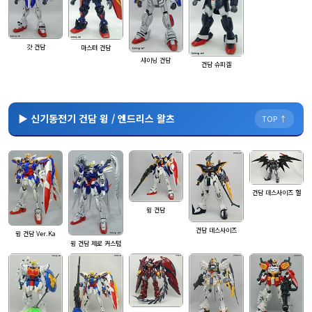
갓 건담
마스터 건담
샤이닝 건담
건담 슈피겔
▶ 신기동전기 건담 윙 / 엔드리스 왈츠
TOP ↑
건담 데스사이즈 헬
윙 건담
건담 데스사이즈
윙 건담 Ver.Ka
윙 건담 제로 커스텀