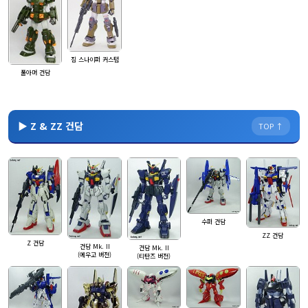
짐 스나이퍼 커스텀
풀아머 건담
▶ Z & ZZ 건담
TOP ↑
수퍼 건담
ZZ 건담
Z 건담
건담 Mk. II
건담 Mk. II
(에우고 버전)
(티탄즈 버전)