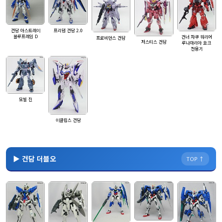
건담 아스트레이
프리덤 건담 2.0
블루프레임 D
건너 자쿠 워리어
프로비던스 건담
저스티스 건담
루나마리아 호크
전용기
모빌 진
이클립스 건담
▶ 건담 더블오
TOP ↑