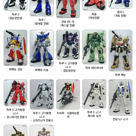
겔구그
릭돔
자쿠 II
(가토 전용)
(샤아전용)
(검은삼연성)
자쿠 I
건담 RX-78
(람바랄 전용)
(캐스발 전용)
자쿠 II 고기동형
v2.0
자쿠 마인레이어
퍼펙트 건담
퍼펙트 지옹
~ 검은삼연성
자쿠 캐논
자쿠 II 고기동형
자쿠 II v2.0
자쿠 II 고기동형
지아머 : 리얼타입컬
v2.0
화이트 오거
v2.0
러
~ 죠니라이덴 전용기
건담 G3 v2.0
~ 신마츠나가 전용기