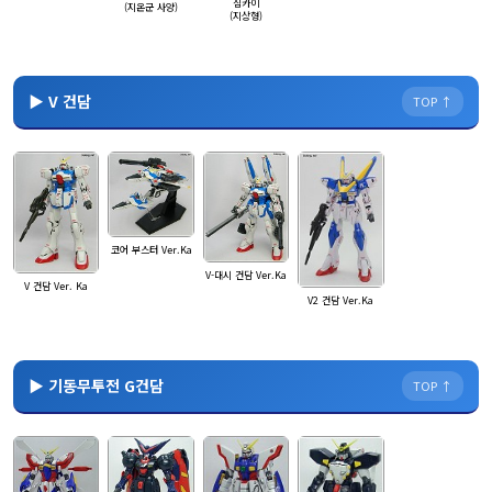
짐카이
(지온군 사양)
(지상형)
▶ V 건담
TOP ↑
코어 부스터 Ver.Ka
V-대시 건담 Ver.Ka
V 건담 Ver. Ka
V2 건담 Ver.Ka
▶ 기동무투전 G건담
TOP ↑