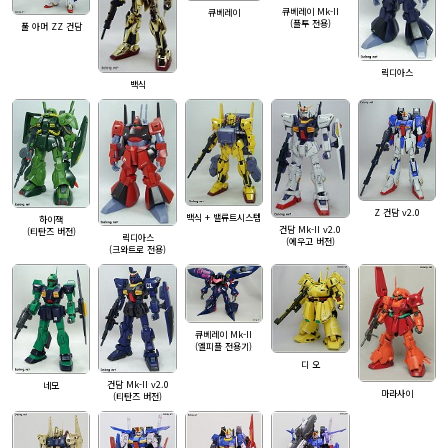
큐베레이 Mk-II
큐베레이
(플투 전용)
풀 아머 ZZ 건담
릭디아스
백식
Z 건담 v2.0
백식 + 밸류트시스템
하이잭
건담 Mk-II v2.0
(티탄즈 버전)
릭디아스
(에우고 버전)
(크와트로 전용)
큐베레이 Mk-II
(엘피플 전용기)
디 오
건담 Mk-II v2.0
네모
마라사이
(티탄즈 버전)