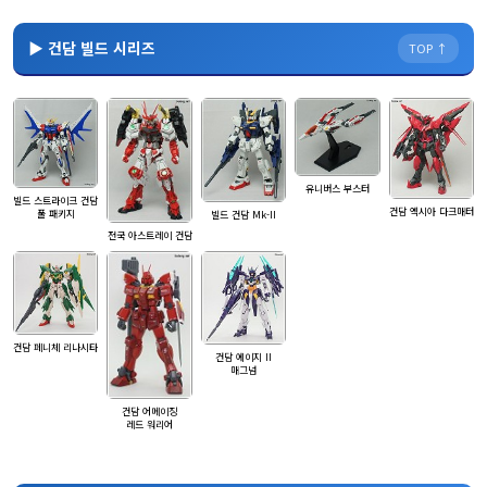
▶ 건담 빌드 시리즈
TOP ↑
유니버스 부스터
빌드 스트라이크 건담
건담 엑시아 다크매터
풀 패키지
빌드 건담 Mk-II
전국 아스트레이 건담
건담 페니체 리나시타
건담 에이지 II
매그넘
건담 어메이징
레드 워리어