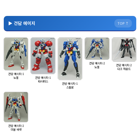
▶ 건담 에이지
TOP ↑
건담 에이지-2
건담 에이지-2
노멀
다크 하운드
건담 에이지-1
노멀
건담 에이지-1
타이터스
건담 에이지-1
스팔로
건담 에이지-2
더블 바렛