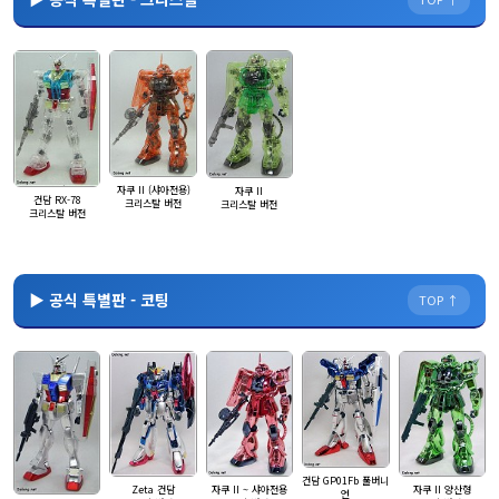
자쿠 II (샤아전용)
자쿠 II
건담 RX-78
크리스탈 버전
크리스탈 버전
크리스탈 버전
▶ 공식 특별판 - 코팅
TOP ↑
건담 GP01Fb 풀버니
Zeta 건담
자쿠 II ~ 샤아전용
자쿠 II 양산형
언