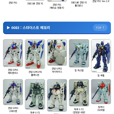
건담 F91 Ver.2.0
크로스본 건담 X1
건담 F91
크로스본 건담 X1
건담 F91
풀크로스
(해리슨 전용기)
▶ 0083 : 스타더스트 메모리
TOP ↑
건담 GP02
건담 GP01
짐 커스텀
사이사리스
건담 GP01FB
제피랜더스
풀버니언
짐 쿠엘
짐카이
건담 GP03
자쿠 II F2
(우주형)
스테이맨
(연방군 사양)
자쿠 II F2