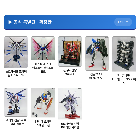
▶ 공식 특별판 - 확장판
TOP ↑
데스티니 건담
익스트림 블라스트
진 무사건담
스트라이크 프리덤
모드
전국의 진
건담 엑시아
풀 버스트 모드
유니콘 건담
이그니션 모드
HD 컬러 + MS 케이
지
프리덤 건담 v2.0
건담 디 오리진
프로비던스 건담
+ 키라 야마토
스페셜 버전
프리미엄 에디션