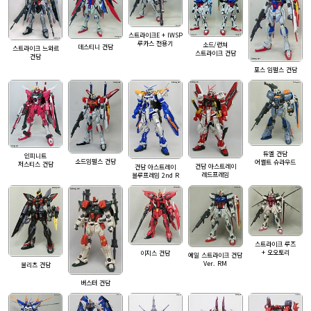
스트라이크E + IWSP
루카스 전용기
소드/런쳐
데스티니 건담
스트라이크 느와르
스트라이크 건담
건담
포스 임펄스 건담
듀엘 건담
인피니트
소드임펄스 건담
어썰트 슈라우드
저스티스 건담
건담 아스트레이
건담 아스트레이
레드프레임
블루프레임 2nd R
스트라이크 루즈
+ 오오토리
이지스 건담
에일 스트라이크 건담
Ver. RM
블리츠 건담
버스터 건담