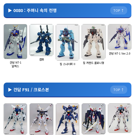
▶ 0080 : 주머니 속의 전쟁
TOP ↑
건담 NT-1 Ver.2.0
캠퍼
건담 NT-1
짐 커맨드 콜로니형
짐 스나이퍼 II
알렉스
▶ 건담 F91 / 크로스본
TOP ↑