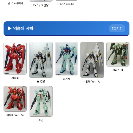
딥 스트라이커
FAZZ Ver.Ka
Ex-S / S 건담
▶ 역습의 샤아
TOP ↑
기라 도가
사자비
리가지
뉴 건담
뉴건담 Ver. Ka
사자비 Ver. Ka
제간