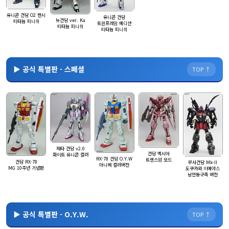
유니콘 건담 O2 밴시
유니콘 건담
뉴건담 ver. Ka
티타늄 피니쉬
트윈프레임 에디션
티타늄 피니쉬
티타늄 피니쉬
▶ 공식 특별판 - 스페셜
TOP ↑
제타 건담 v2.0
건담 엑시아
화이트 유니콘 컬러
RX-78 건담 O.Y.W
트랜스암 모드
건담 RX-78
무사건담 Mk-II
아니메 컬러버전
MG 10주년 기념판
도쿠카와 이에야스
남만동구족 버전
▶ 공식 특별판 - O.Y.W.
TOP ↑