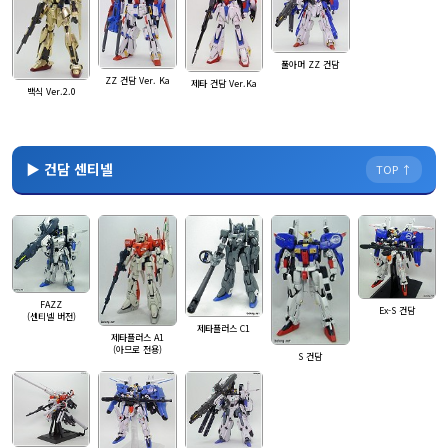
풀아머 ZZ 건담
ZZ 건담 Ver. Ka
제타 건담 Ver.Ka
백식 Ver.2.0
▶ 건담 센티넬
TOP ↑
FAZZ
Ex-S 건담
(센티넬 버전)
제타플러스 C1
제타플러스 A1
(아므로 전용)
S 건담