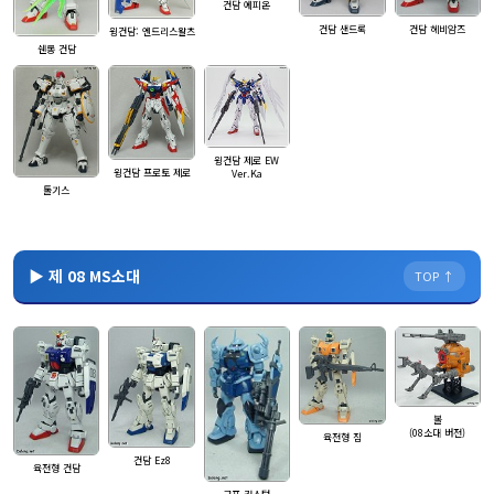
건담 에피온
건담 헤비암즈
건담 샌드록
윙건담: 엔드리스왈츠
쉔롱 건담
윙건담 제로 EW
윙건담 프로토 제로
Ver.Ka
톨기스
▶ 제 08 MS소대
TOP ↑
볼
(08소대 버전)
육전형 짐
건담 Ez8
육전형 건담