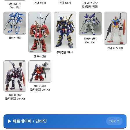
건담 5호기
건담 4호기
RX-78-2 건담
건담 RX-78
(1년전쟁 버전)
Ver. Ka
하이뉴 건담
하이뉴 건담
Ver. Ka.
건담 디 오리진
무사건담 Mk-II
진 무사건담
사이코 자쿠
[썬더볼트] Ver.Ka
풀아머 건담
[썬더볼트] Ver.Ka
▶ 패트레이버 / 단바인
TOP ↑