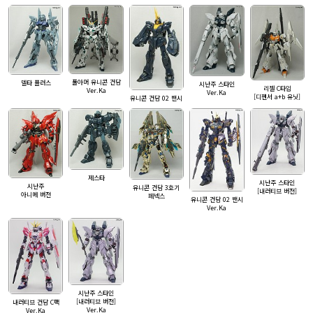
풀아머 유니콘 건담
델타 플러스
시난주 스타인
리젤 C타입
Ver.Ka
Ver.Ka
[디펜서 a+b 유닛]
유니콘 건담 02 밴시
제스타
시난주 스타인
시난주
유니콘 건담 3호기
[내러티브 버전]
아니메 버전
페넥스
유니콘 건담 02 밴시
Ver.Ka
시난주 스타인
[내러티브 버전]
내러티브 건담 C팩
Ver.Ka
Ver.Ka