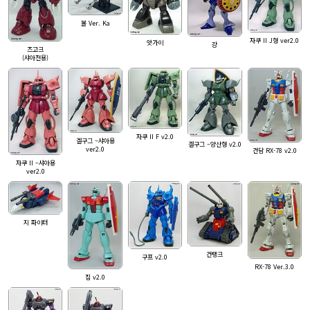
볼 Ver. Ka
자쿠 II J형 ver2.0
앗가이
걍
즈고크
(샤아전용)
자쿠 II F v2.0
겔구그 ~샤아용
겔구그 ~양산형 v2.0
ver2.0
건담 RX-78 v2.0
자쿠 II ~샤아용
ver2.0
지 파이터
건탱크
구프 v2.0
RX-78 Ver.3.0
짐 v2.0