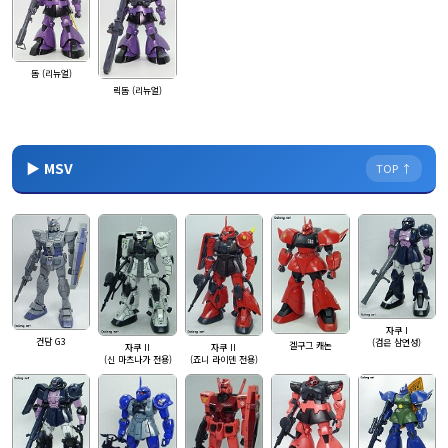
돔 (리뉴얼)
릭돔 (리뉴얼)
▶ MSV
TOP ↑
자쿠 I
건담 G3
(검은 삼연성)
겔구그 캐논
자쿠 II
자쿠 II
(신 마츠나가 전용)
(죠니 라이덴 전용)