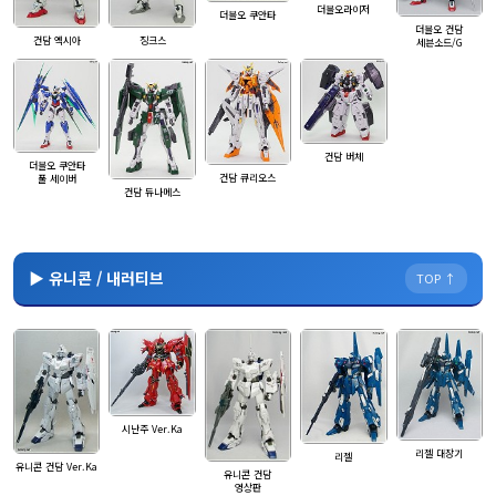
더블오라이저
더블오 쿠안타
더블오 건담
건담 엑시아
징크스
세븐소드/G
건담 버체
더블오 쿠안타
건담 큐리오스
풀 세이버
건담 듀나메스
▶ 유니콘 / 내러티브
TOP ↑
시난주 Ver.Ka
리젤 대장기
리젤
유니콘 건담 Ver.Ka
유니콘 건담
영상판