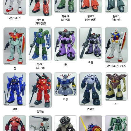
자쿠 II
겔구그
겔구그
건담 RX-78
자쿠 II
(양산형)
(샤아전용)
(양산형)
(샤아전용)
릭돔
자쿠 I
돔
건담 RX-78 v1.5
(양산형)
짐
지옹
고그
구프
즈고크
건캐논