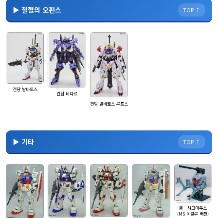
▶ 철혈의 오펀스
TOP ↑
건담 발바토스
건담 비다르
건담 발바토스 루프스
▶ 기타
TOP ↑
볼 : 샤크마우스
(MS 이글루 버전)